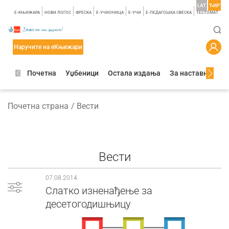
LAT
ЋИР
E-КЊИЖАРА
НОВИ ЛОГОС
ФРЕСКА
E-УЧИОНИЦА
E-УЧИ
Е-ПЕДАГОШКА СВЕСКА
TЕСТОМАТ
Наручите на еКњижари
Почетна
Уџбеници
Остала издања
За наставнике
Почетна страна
Вести
Вести
07.08.2014.
Слатко изненађење за
десетогодишњицу