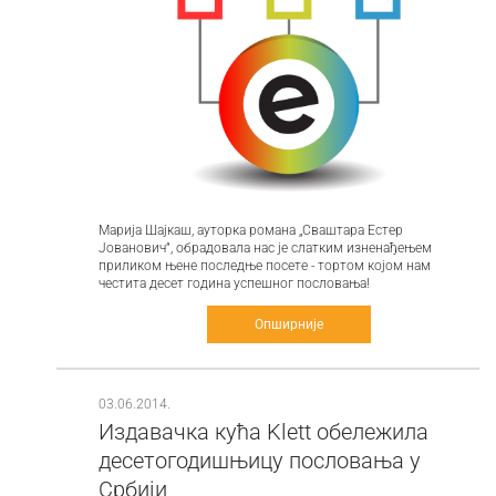
Марија Шајкаш, ауторка романа „Сваштара Естер
Јованович”, обрадовала нас је слатким изненађењем
приликом њене последње посете - тортом којом нам
честита десет година успешног пословања!
Опширније
03.06.2014.
Издавачка кућа Klett обележила
десетогодишњицу пословања у
Србији