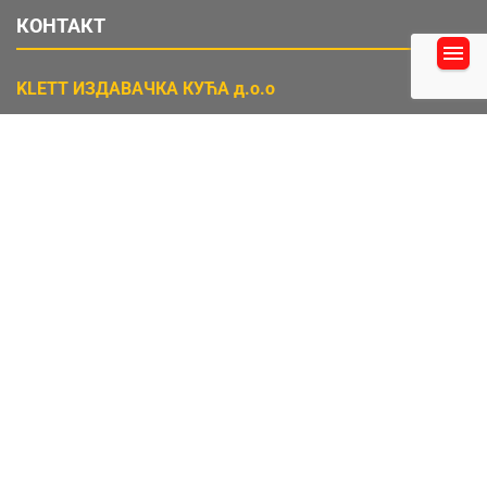
КОНТАКТ
KLETT ИЗДАВАЧКА КУЋА д.о.о
Маршала Бирјузова 3-5, IV спрат 11000 Београд
тел.
+381 (0)11 3348 384
факс
+381 (0)11 3348 385
ПИБ: 103239684
Матични број: 17537032
Опште информације:
(011) 3348 384
и-мејл:
office@klett.rs
Поруџбине можете слати на и-мејл:
prodaja@klett.rs