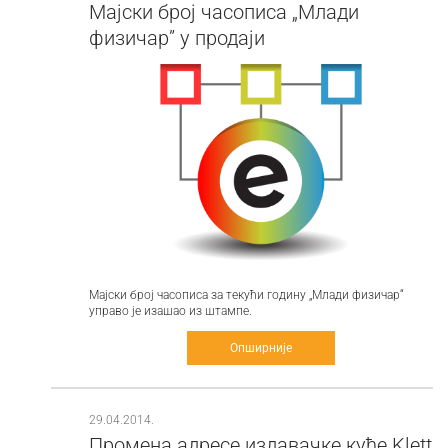
Мајски број часописа „Млади
физичар” у продаји
Мајски број часописа за текући годину „Млади физичар“
управо је изашао из штампе.
Опширније
29.04.2014.
Промена адресе издавачке куће Klett