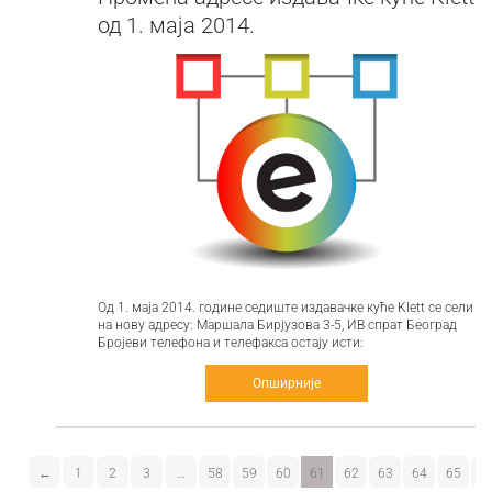
од 1. маја 2014.
Од 1. маја 2014. године седиште издавачке куће Klett се сели
на нову адресу: Маршала Бирјузова 3-5, ИВ спрат Београд
Бројеви телефона и телефакса остају исти:
Опширније
←
1
2
3
…
58
59
60
61
62
63
64
65