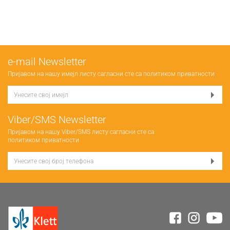
е-mail Newsletter
Пријавом на нашу имејл листу сагласни сте са
политиком приватности
Viber/SMS Newsletter
Пријавом на нашу Viber/SMS листу сагласни сте са
политиком приватности