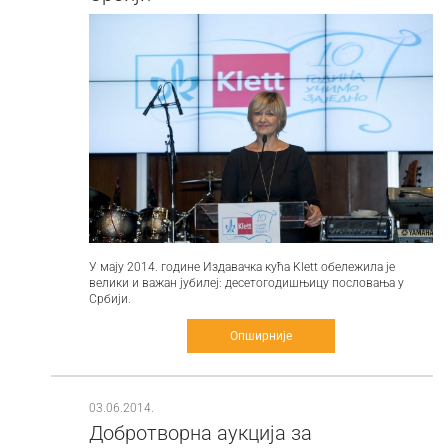
У мају 2014. године Издавачка кућа Klett обележила је
велики и важан јубилеј: десетогодишњицу пословања у
Србији.
Опширније
03.06.2014.
Добротворна аукција за