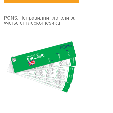
PONS, Неправилни глаголи за
учење енглеског језика