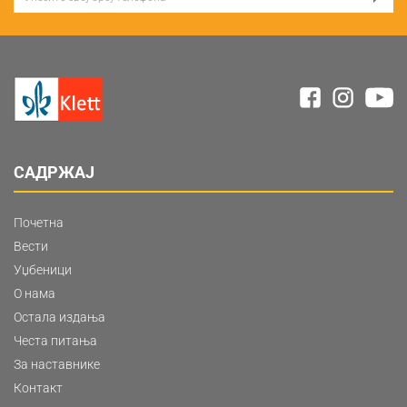
САДРЖАЈ
Почетна
Вести
Уџбеници
О нама
Остала издања
Честа питања
За наставнике
Контакт