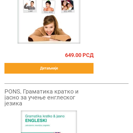
649.00
РСД
Детаљније
PONS, Граматика кратко и
јасно за учење енглеског
језика