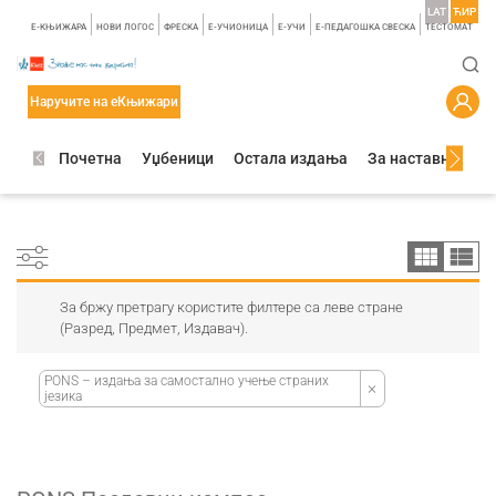
LAT
ЋИР
E-КЊИЖАРА
НОВИ ЛОГОС
ФРЕСКА
E-УЧИОНИЦА
E-УЧИ
Е-ПЕДАГОШКА СВЕСКА
TЕСТОМАТ
Наручите на еКњижари
Почетна
Уџбеници
Остала издања
За наставнике
За бржу претрагу користите филтере са леве стране
(Разред, Предмет, Издавач).
PONS – издања за самостално учење страних
језика