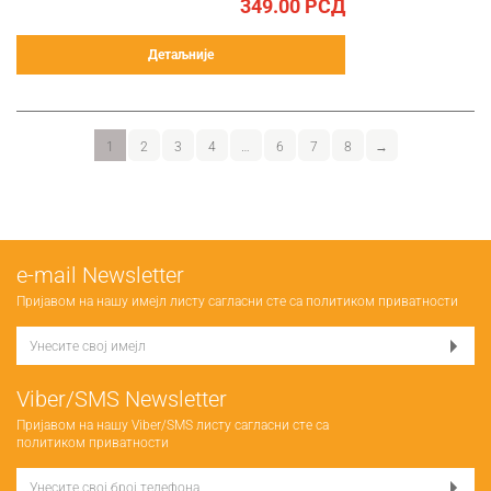
349.00
РСД
Детаљније
1
2
3
4
…
6
7
8
→
е-mail Newsletter
Пријавом на нашу имејл листу сагласни сте са
политиком приватности
Viber/SMS Newsletter
Пријавом на нашу Viber/SMS листу сагласни сте са
политиком приватности