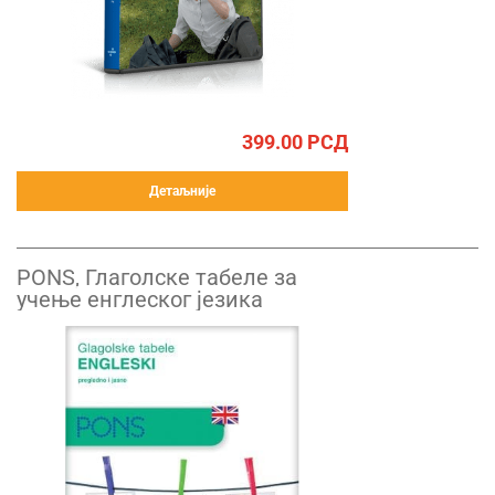
399.00
РСД
Детаљније
PONS, Глаголске табеле за
учење енглеског језика