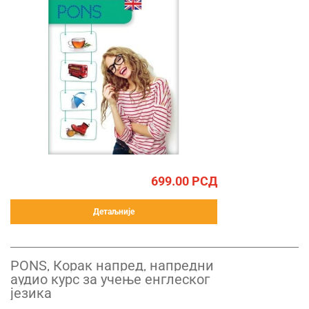
699.00
РСД
Детаљније
PONS, Корак напред, напредни
аудио курс за учење енглеског
језика