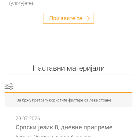
(улогујете).
Пријавите се
Наставни материјали
За бржу претрагу користите филтере са леве стране.
29.07.2026.
Српски језик 8, дневне припреме
Узраст: Основна школа 8. разред