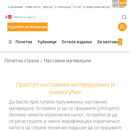
LAT
ЋИР
E-КЊИЖАРА
НОВИ ЛОГОС
ФРЕСКА
E-УЧИОНИЦА
E-УЧИ
Е-ПЕДАГОШКА СВЕСКА
TЕСТОМАТ
Наручите на еКњижари
Почетна
Уџбеници
Остала издања
За наставнике
Почетна страна
Наставни материјали
Приступ наставним материјалима је
онемогућен.
Да бисте приступили преузимању наставних
материјала, потребно је да се пријавите (улогујете).
Уколико немате кориснички налог, потребно је да
се региструјете, а након верификације корисничког
налога од стране техничке подршке да се пријавите