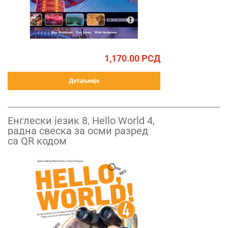
1,170.00
РСД
Детаљније
Енглески језик 8, Hello World 4,
радна свеска за осми разред
са QR кодом