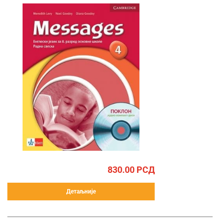
830.00
РСД
Детаљније