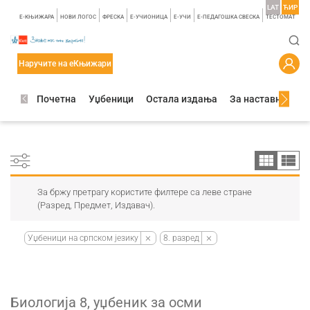
LAT
ЋИР
E-КЊИЖАРА
НОВИ ЛОГОС
ФРЕСКА
E-УЧИОНИЦА
E-УЧИ
Е-ПЕДАГОШКА СВЕСКА
TЕСТОМАТ
Наручите на еКњижари
Почетна
Уџбеници
Остала издања
За наставнике
За бржу претрагу користите филтере са леве стране
(Разред, Предмет, Издавач).
Уџбеници на српском језику
8. разред
Биологија 8, уџбеник за осми