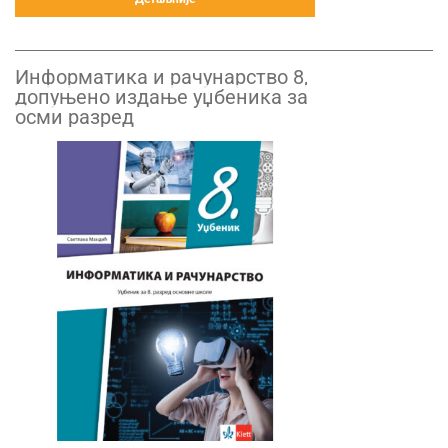
Информатика и рачунарство 8,
допуњено издање уџбеника за
осми разред