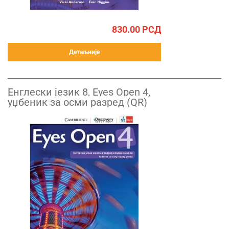
830.00
РСД
Детаљније
Енглески језик 8, Eyes Open 4,
уџбеник за осми разред (QR)