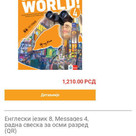
1,210.00
РСД
Детаљније
Енглески језик 8, Messages 4,
радна свеска за осми разред
(QR)