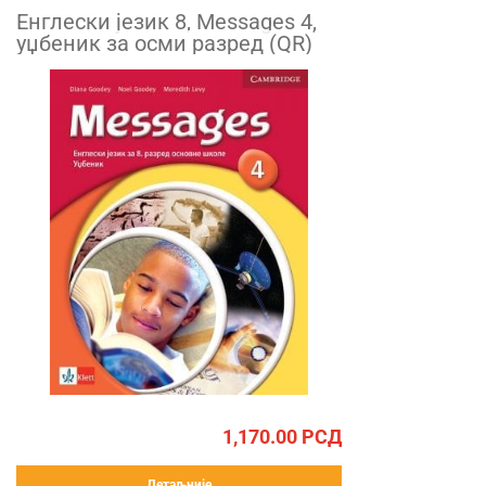
Енглески језик 8, Messages 4,
уџбеник за осми разред (QR)
1,170.00
РСД
Детаљније