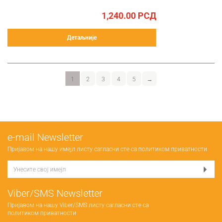
1,240.00
РСД
Детаљније
1
2
3
4
5
→
е-mail Newsletter
Пријавом на нашу имејл листу сагласни сте са
политиком приватности
Viber/SMS Newsletter
Пријавом на нашу Viber/SMS листу сагласни сте са
политиком приватности