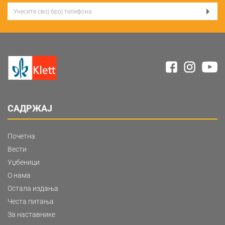
САДРЖАЈ
Почетна
Вести
Уџбеници
О нама
Остала издања
Честа питања
За наставнике