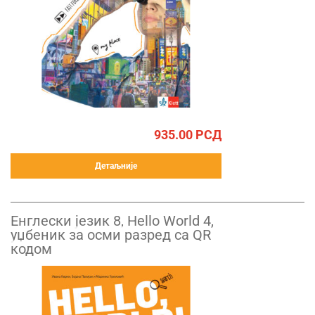
935.00
РСД
Детаљније
Енглески језик 8, Hello World 4,
уџбеник за осми разред са QR
кодом