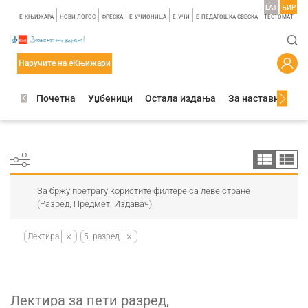
LAT
ЋИР
E-КЊИЖАРА
НОВИ ЛОГОС
ФРЕСКА
E-УЧИОНИЦА
E-УЧИ
Е-ПЕДАГОШКА СВЕСКА
TЕСТОМАТ
Наручите на еКњижари
Почетна
Уџбеници
Остала издања
За наставнике
За бржу претрагу користите филтере са леве стране
(Разред, Предмет, Издавач).
Лектира
5. разред
Лектира за пети разред,