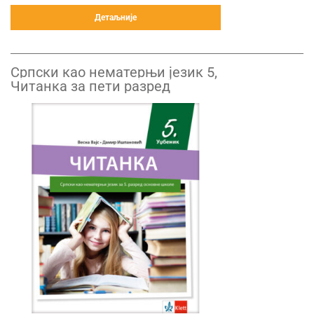
Детаљније
Српски као нематерњи језик 5,
Читанка за пети разред