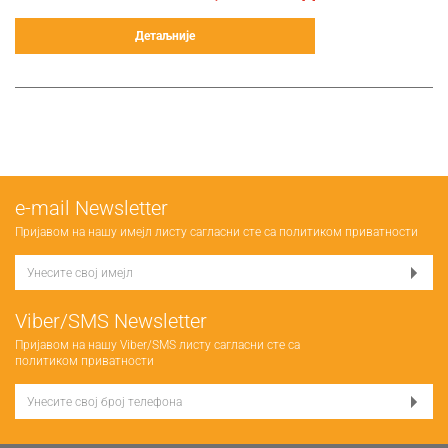
Детаљније
е-mail Newsletter
Пријавом на нашу имејл листу сагласни сте са
политиком приватности
Viber/SMS Newsletter
Пријавом на нашу Viber/SMS листу сагласни сте са
политиком приватности