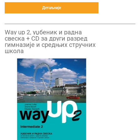
Детаљније
Way up 2, уџбеник и радна
свеска + CD за други разред
гимназије и средњих стручних
школа