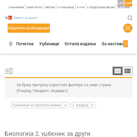
LAT
ЋИР
E-КЊИЖАРА
НОВИ ЛОГОС
ФРЕСКА
E-УЧИОНИЦА
E-УЧИ
Е-ПЕДАГОШКА СВЕСКА
TЕСТОМАТ
Наручите на еКњижари
Почетна
Уџбеници
Остала издања
За наставнике
За бржу претрагу користите филтере са леве стране
(Разред, Предмет, Издавач).
Уџбеници на српском језику
2. разред
Биологија 2, уџбеник за други