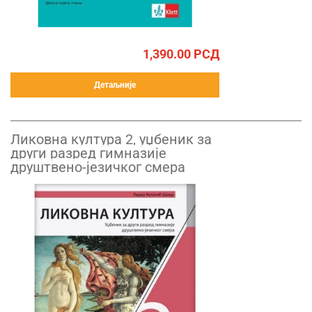
1,390.00
РСД
Детаљније
Ликовна култура 2, уџбеник за
други разред гимназије
друштвено-језичког смера