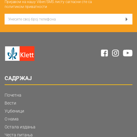
Пријавом на нашу Viber/SMS листу сагласни сте са
политиком приватности
САДРЖАЈ
Почетна
Вести
Уџбеници
О нама
Остала издања
Честа питања