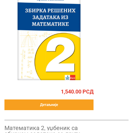
1,540.00
РСД
Детаљније
Математика 2, уџбеник са