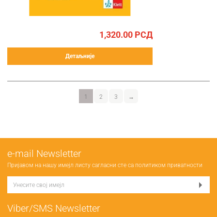
1,320.00
РСД
Детаљније
1
2
3
→
е-mail Newsletter
Пријавом на нашу имејл листу сагласни сте са
политиком приватности
Viber/SMS Newsletter