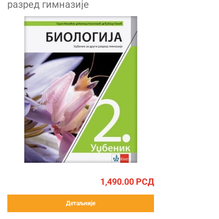
разред гимназије
1,490.00
РСД
Детаљније