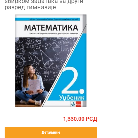
збирком задатака за други
разред гимназије
1,330.00
РСД
Детаљније