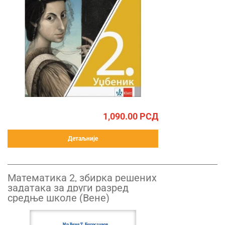
1,090.00
РСД
Детаљније
Mатематика 2, збирка решених
задатака за други разред
средње школе (Вене)