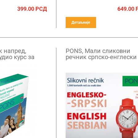
399.00
РСД
649.00
Детаљније
к напред,
PONS, Мали сликовни
удио курс за
речник српско-енглески
ског језика