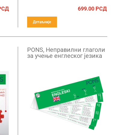
РСД
699.00
РСД
Детаљније
PONS, Неправилни глаголи
за учење енглеског језика