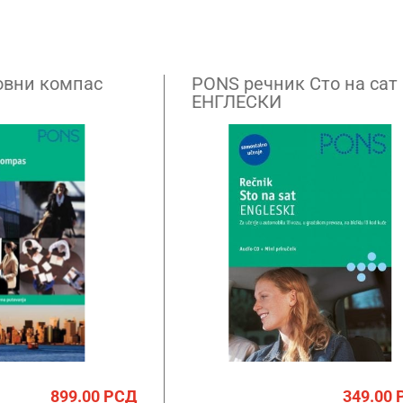
овни компас
PONS речник Сто на сат
ЕНГЛЕСКИ
899.00
РСД
349.00