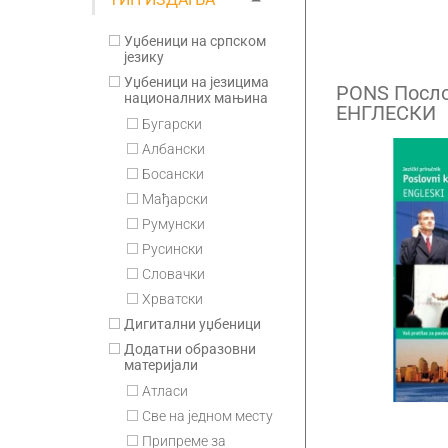
Уџбеници на српском
језику
Уџбеници на језицима
PONS Посл
националних мањина
ЕНГЛЕСКИ
Бугарски
Албански
Босански
Мађарски
Румунски
Русински
Словачки
Хрватски
Дигитални уџбеници
Додатни образовни
материјали
Атласи
Све на једном месту
Припремe за