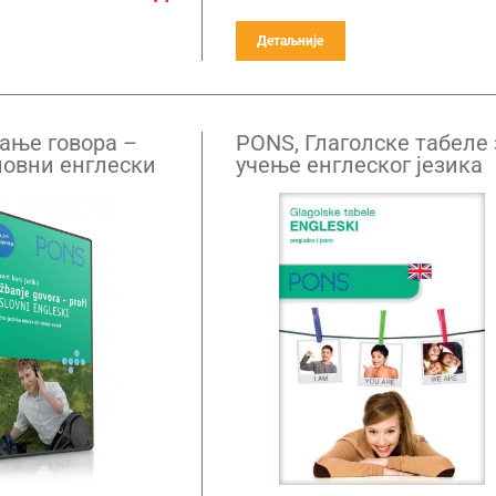
Детаљније
ање говора –
PONS, Глаголске табеле 
ловни енглески
учење енглеског језика