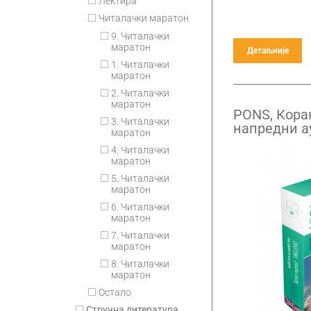
Лектира
Читалачки маратон
9. Читалачки
маратон
Детаљније
1. Читалачки
маратон
2. Читалачки
маратон
PONS, Кора
3. Читалачки
напредни а
маратон
учење енгле
4. Читалачки
маратон
5. Читалачки
маратон
6. Читалачки
маратон
7. Читалачки
маратон
8. Читалачки
маратон
Остало
Стручна литература