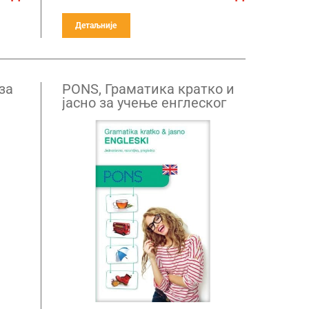
Детаљније
за
PONS, Граматика кратко и
јасно за учење енглеског
језика