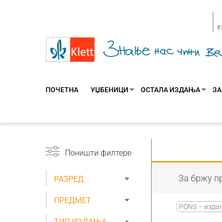
E
ПОЧЕТНА
УЏБЕНИЦИ
ОСТАЛА ИЗДАЊА
ЗА
Поништи филтере
За бржу пр
РАЗРЕД
ПРЕДМЕТ
PONS – издањ
ТИП ИЗДАЊА