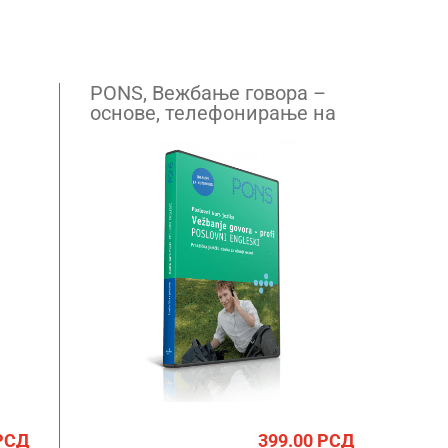
PONS, Вежбање говора –
основе, телефонирање на
енглеском језику
РСД
399.00
РСД