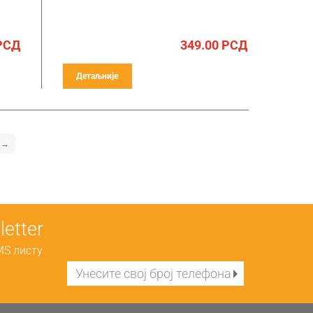
РСД
349.00
РСД
Детаљније
→
etter
MS листу