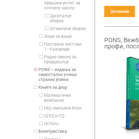
завршни испит за
основну школу
Детаљније
Дигиталне
збирке
Штампане збирке
Знам за више
PONS, Вежб
Наставни листови
профи, пос
1–4 разреда
Радне свеске за
предшколце
PONS – издања за
самостално учење
страних језика
Књиге за децу
Математичке
вежбанке
Мој омиљени блок
IQ EQ и CQ
Остало
Белетристика