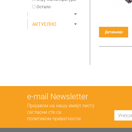
Остало
АКТУЕЛНО
Детаљније
е-mail Newsletter
Пријавом на нашу имејл листу
сагласни сте са
политиком приватности