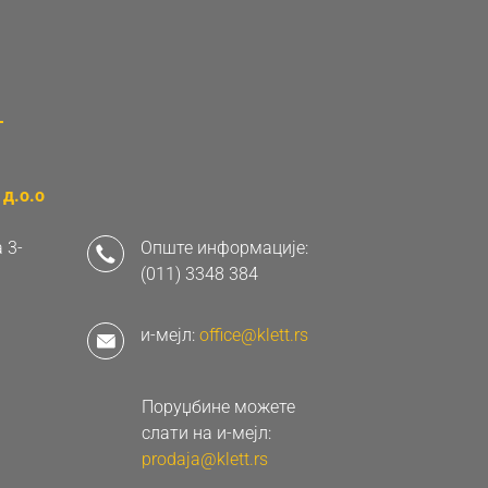
д.о.о
 3-
Опште информације:
(011) 3348 384
и-мејл:
office@klett.rs
Поруџбине можете
слати на и-мејл:
prodaja@klett.rs