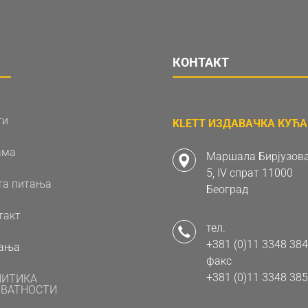
КОНТАКТ
ти
KLETT ИЗДАВАЧКА КУЋА 
ама
Маршала Бирјузова
5, IV спрат 11000
та питања
Београд
такт
тел.
+381 (0)11 3348 384
ања
факс
+381 (0)11 3348 385
ЛИТИКА
ВАТНОСТИ