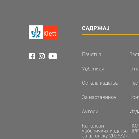
САДРЖАЈ
Почетна
Вес
Уџбеници
О н
Остала издања
Чес
За наставнике
Кон
Аутори
Изд
Каталози
ПО
уџбеничких издања
ПРИ
за школску 2026/27.