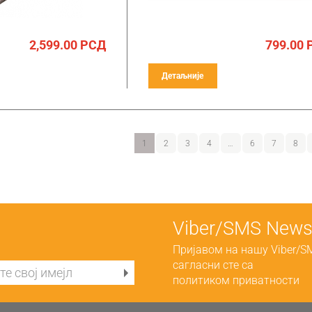
2,599.00
РСД
799.00
Детаљније
1
2
3
4
…
6
7
8
Viber/SMS Newsl
Пријавом на нашу Viber/S
сагласни сте са
политиком приватности