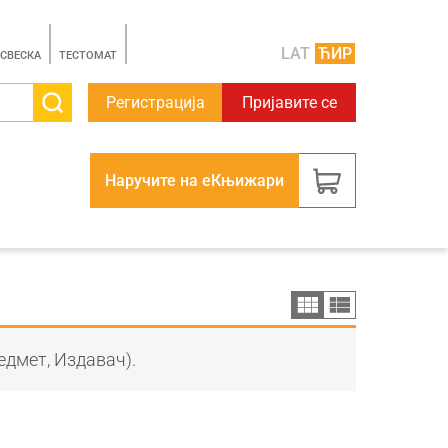
LAT
ЋИР
 СВЕСКА
TЕСТОМАТ
Регистрација
Пријавите се
Наручите на еКњижари
едмет, Издавач).