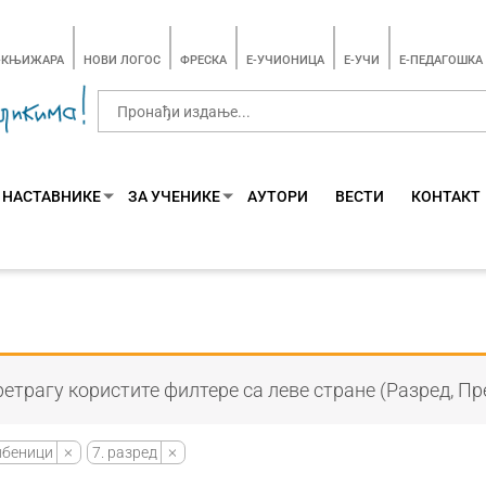
-КЊИЖАРА
НОВИ ЛОГОС
ФРЕСКА
E-УЧИОНИЦА
E-УЧИ
Е-ПЕДАГОШКА
 НАСТАВНИКЕ
ЗА УЧЕНИКЕ
АУТОРИ
ВЕСТИ
КОНТАКТ
етрагу користите филтере са леве стране (Разред, Пр
џбеници
7. разред