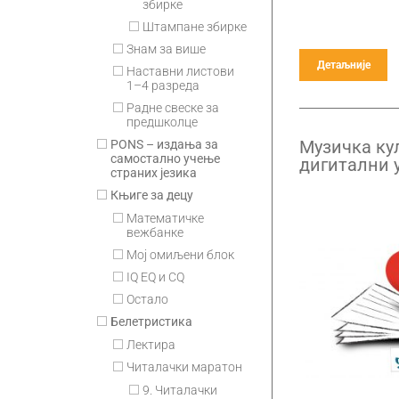
збирке
Штампане збирке
Знам за више
Детаљније
Наставни листови
1–4 разреда
Радне свеске за
предшколце
Музичка кул
PONS – издања за
самостално учење
дигитални 
страних језика
годишња п
Књиге за децу
Математичке
вежбанке
Мој омиљени блок
IQ EQ и CQ
Остало
Белетристика
Лектира
Читалачки маратон
9. Читалачки