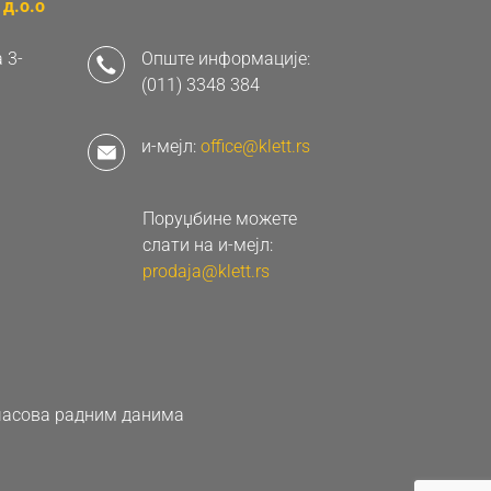
д.о.о
 3-
Опште информације:
(011) 3348 384
и-мејл:
office@klett.rs
Поруџбине можете
слати на и-мејл:
prodaja@klett.rs
0 часова радним данима