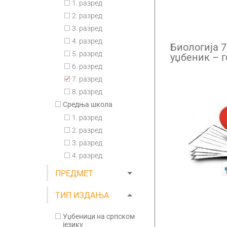
1. разред
2. разред
3. разред
4. разред
Биологија 7
5. разред
уџбеник – 
претплата
6. разред
7. разред
8. разред
Средња школа
1. разред
2. разред
3. разред
4. разред
ПРЕДМЕТ
ТИП ИЗДАЊА
Уџбеници на српском
језику