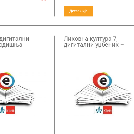
Детаљније
 дигитални
Ликовна култура 7,
годишња
дигитални уџбеник –
годишња претплата