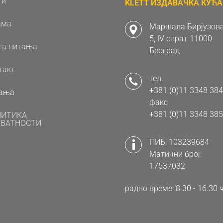
ти
KLETT ИЗДАВАЧКА КУЋА 
ама
Маршала Бирјузова
5, IV спрат 11000
та питања
Београд
такт
тел.
+381 (0)11 3348 384
ања
факс
+381 (0)11 3348 385
ЛИТИКА
ВАТНОСТИ
ПИБ: 103239684
Матични број:
17537032
радно време: 8.30 - 16.3