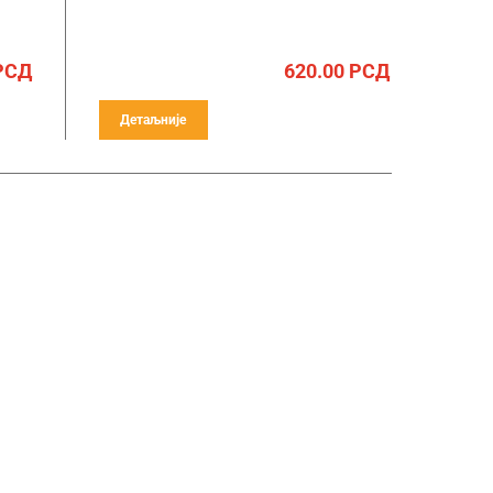
РСД
620.00
РСД
Детаљније