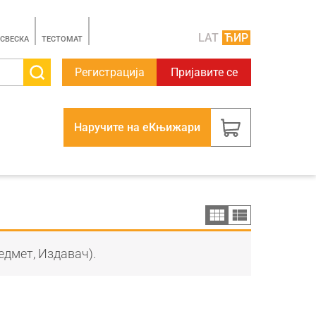
LAT
ЋИР
 СВЕСКА
TЕСТОМАТ
Регистрација
Пријавите се
Наручите на еКњижари
едмет, Издавач).