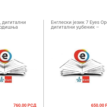
, дигитални
Енглески језик 7 Eyes Op
годишња
дигитални уџбеник –
годишња претплата
760.00
РСД
650.00