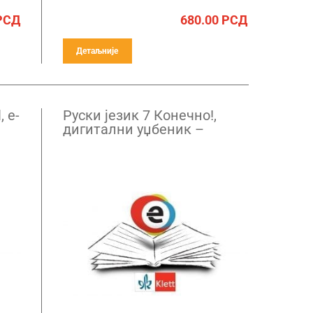
РСД
680.00
РСД
Детаљније
 е-
Руски језик 7 Конечно!,
дигитални уџбеник –
годишња претплата