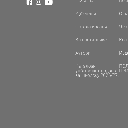
Почетна
Вес
Уџбеници
О н
Остала издања
Чес
За наставнике
Кон
Аутори
Изд
Каталози
ПО
уџбеничких издања
ПРИ
за школску 2026/27.