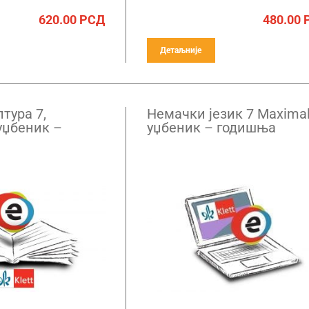
620.00
РСД
480.00
Детаљније
тура 7,
Немачки језик 7 Maximal,
уџбеник –
уџбеник – годишња
ретплата
претплата