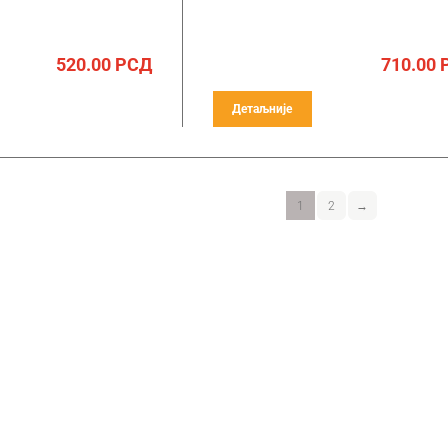
520.00
РСД
710.00
Детаљније
1
2
→