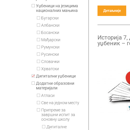
Уџбеници на језицима
националних мањина
Детаљније
Бугарски
Албански
Босански
Историја 7,
Мађарски
уџбеник – 
Румунски
претплата
Русински
Словачки
Хрватски
Дигитални уџбеници
Додатни образовни
материјали
Атласи
Све на једном месту
Припремe за
завршни испит за
основну школу
Дигиталне