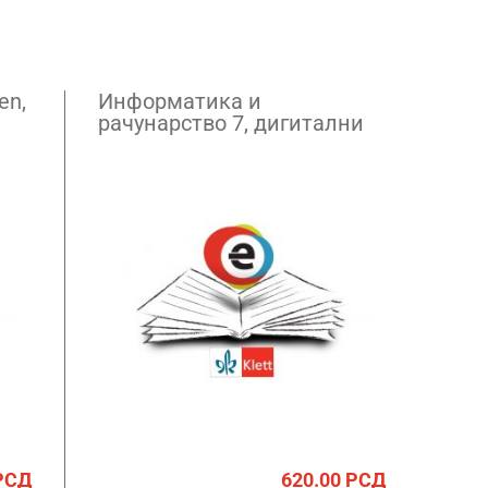
en,
Информатика и
рачунарство 7, дигитални
уџбеник – годишња
претплата
РСД
620.00
РСД