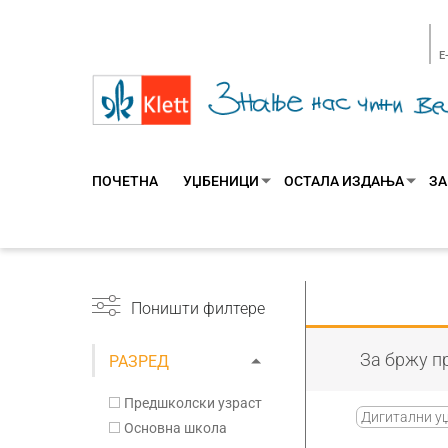
E
ПОЧЕТНА
УЏБЕНИЦИ
ОСТАЛА ИЗДАЊА
ЗА
Поништи филтере
За бржу пр
РАЗРЕД
Предшколски узраст
Дигитални у
Основна школа