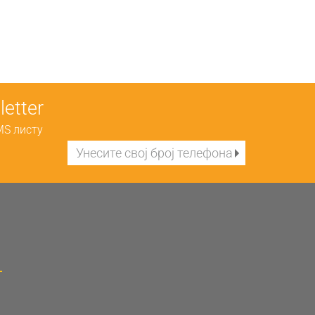
etter
MS листу