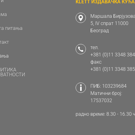
ти
KLETT ИЗДАВАЧКА КУЋА 
ама
Маршала Бирјузова
5, IV спрат 11000
та питања
Београд
такт
тел.
+381 (0)11 3348 384
ања
факс
+381 (0)11 3348 385
ЛИТИКА
ВАТНОСТИ
ПИБ: 103239684
Матични број:
17537032
радно време: 8.30 - 16.3