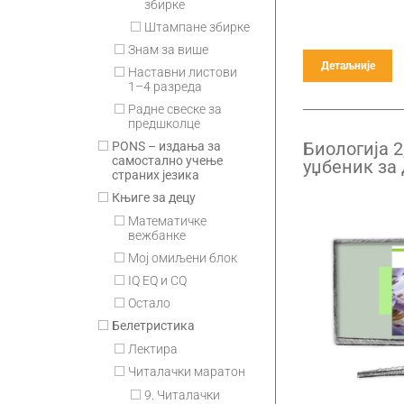
збирке
Штампане збирке
Знам за више
Детаљније
Наставни листови
1–4 разреда
Радне свеске за
предшколце
Биологија 2
PONS – издања за
самостално учење
уџбеник за 
страних језика
гимназије 
Књиге за децу
претплата
Математичке
вежбанке
Мој омиљени блок
IQ EQ и CQ
Остало
Белетристика
Лектира
Читалачки маратон
9. Читалачки