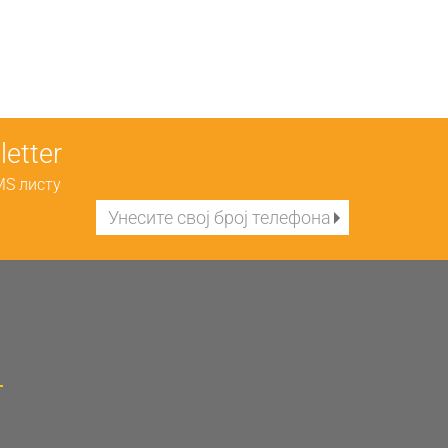
etter
MS листу