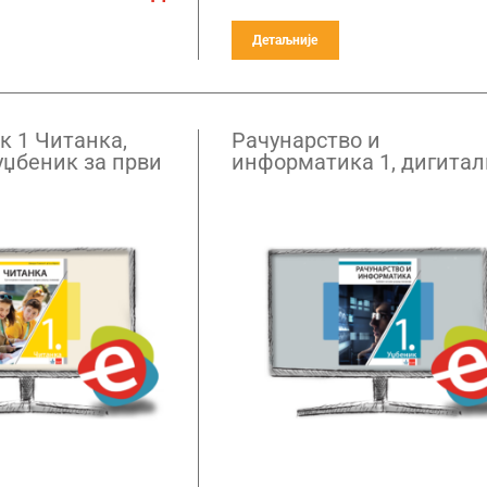
Детаљније
к 1 Читанка,
Рачунарство и
уџбеник за први
информатика 1, дигита
назије –
уџбеник за први разред
ретплата
гимназије – годишња
претплата