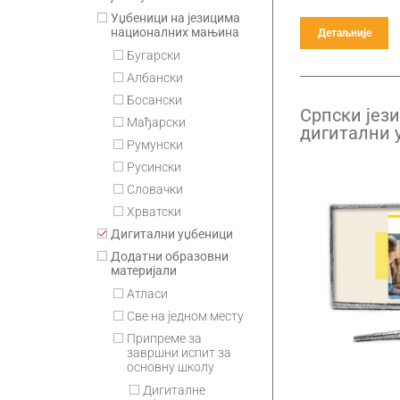
Уџбеници на језицима
националних мањина
Детаљније
Бугарски
Албански
Босански
Српски јези
Мађарски
дигитални 
Румунски
разред гим
годишња п
Русински
Словачки
Хрватски
Дигитални уџбеници
Додатни образовни
материјали
Атласи
Све на једном месту
Припремe за
завршни испит за
основну школу
Дигиталне