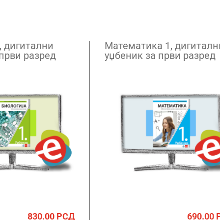
, дигитални
Математика 1, дигиталн
 први разред
уџбеник за први разред
– годишња
гимназије – годишња
претплата
830.00
РСД
690.00