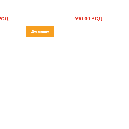
РСД
690.00
РСД
Детаљније