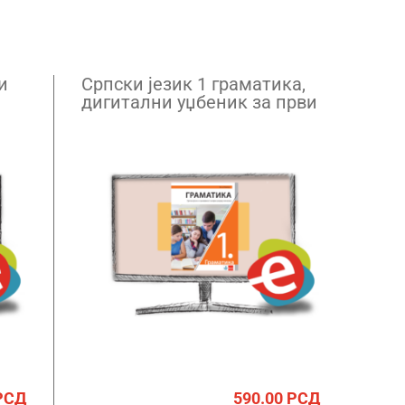
и
Српски језик 1 граматика,
дигитални уџбеник за први
разред гимназије –
годишња претплата
РСД
590.00
РСД