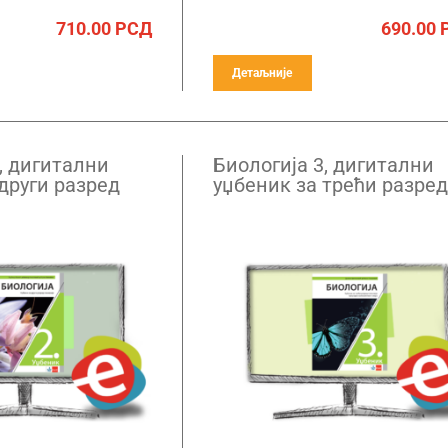
710.00
РСД
690.00
Детаљније
, дигитални
Биологија 3, дигитални
други разред
уџбеник за трећи разред
– годишња
гимназије – годишња
претплата