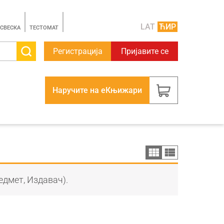
LAT
ЋИР
 СВЕСКА
TЕСТОМАТ
Регистрација
Пријавите се
Наручите на еКњижари
едмет, Издавач).