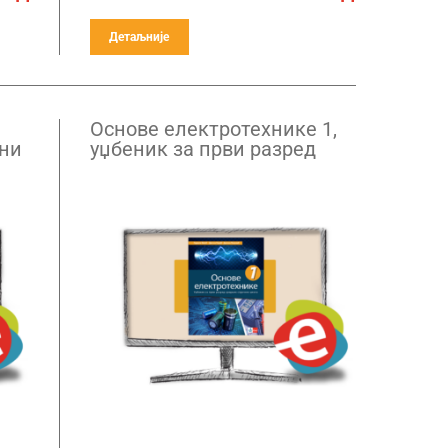
Детаљније
Основе електротехнике 1,
лни
уџбеник за први разред
средње електротехничке
школе – годишња
претплата