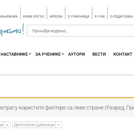
-КЊИЖАРА
НОВИ ЛОГОС
ФРЕСКА
E-УЧИОНИЦА
E-УЧИ
Е-ПЕДАГОШКА
 НАСТАВНИКЕ
ЗА УЧЕНИКЕ
АУТОРИ
ВЕСТИ
КОНТАКТ
етрагу користите филтере са леве стране (Разред, Пр
ла
Дигитални уџбеници