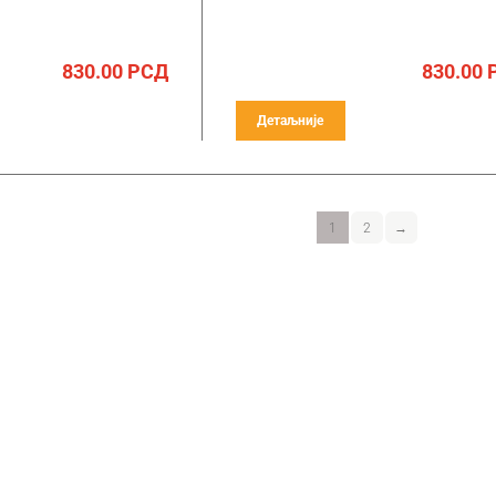
830.00
РСД
830.00
Детаљније
1
2
→