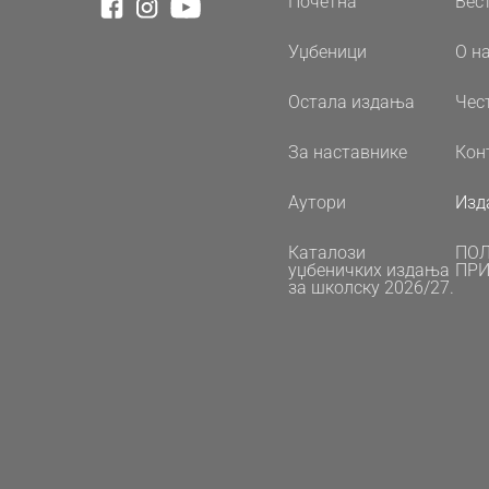
Почетна
Вес
Уџбеници
О н
Остала издања
Чес
За наставнике
Кон
Аутори
Изд
Каталози
ПО
уџбеничких издања
ПРИ
за школску 2026/27.