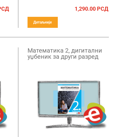
РСД
1,290.00
РСД
Детаљније
Математика 2, дигитални
уџбеник за други разред
гимназије – годишња
претплата