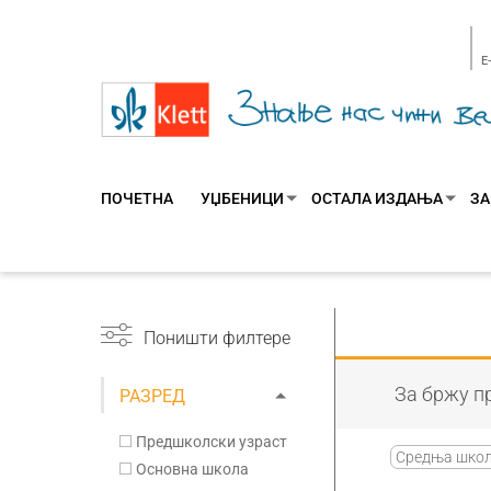
E
ПОЧЕТНА
УЏБЕНИЦИ
ОСТАЛА ИЗДАЊА
ЗА
Поништи филтере
За бржу пр
РАЗРЕД
Предшколски узраст
Средња шко
Основна школа