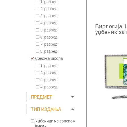
1. разред
2. разред
3. разред
4. разред
Биологија 1
5. разред
уџбеник за
гимназије 
6. разред
претплата
7. разред
8. разред
Средња школа
1. разред
2. разред
3. разред
4. разред
ПРЕДМЕТ
ТИП ИЗДАЊА
Уџбеници на српском
језику