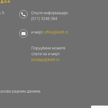
д.о.о
 3-
Опште информације:
(011) 3348 384
и-мејл:
office@klett.rs
Поруџбине можете
слати на и-мејл:
prodaja@klett.rs
0 часова радним данима