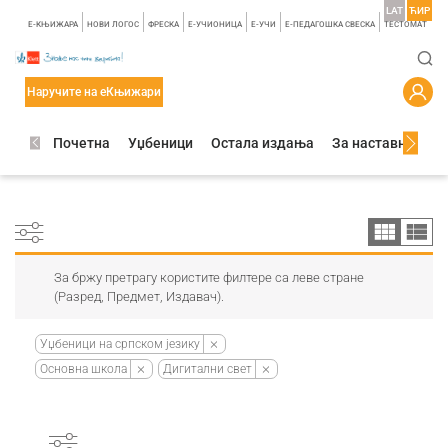
LAT
ЋИР
E-КЊИЖАРА
НОВИ ЛОГОС
ФРЕСКА
E-УЧИОНИЦА
E-УЧИ
Е-ПЕДАГОШКА СВЕСКА
TЕСТОМАТ
Наручите на еКњижари
Почетна
Уџбеници
Остала издања
За наставнике
За бржу претрагу користите филтере са леве стране
(Разред, Предмет, Издавач).
Уџбеници на српском језику
Основна школа
Дигитални свет