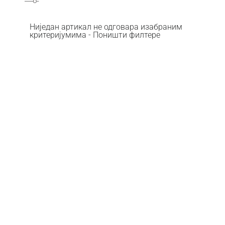
Ниједан артикал не одговара изабраним
критеријумима - Поништи филтере