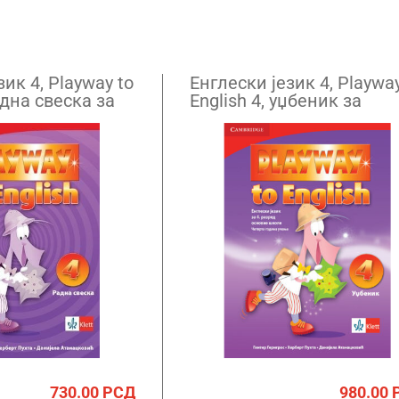
зик 4, Playway to
Енглески језик 4, Playway
адна свеска за
English 4, уџбеник за
ред (QR)
четврти разред (QR)
730.00
РСД
980.00