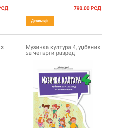
РСД
790.00
РСД
Детаљније
из
Музичка култура 4, уџбеник
за четврти разред