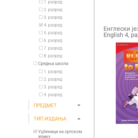
1. разред
2. разред
3. разред
4. разред
Енглески је
5. разред
English 4, р
четврти раз
6. разред
7. разред
8. разред
Средња школа
1. разред
2. разред
3. разред
4. разред
ПРЕДМЕТ
ТИП ИЗДАЊА
Уџбеници на српском
језику