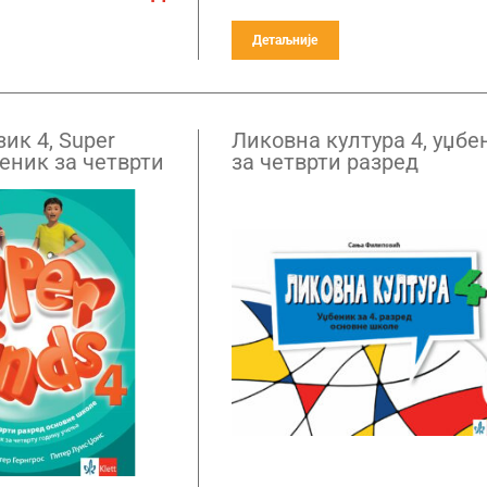
Детаљније
зик 4, Super
Ликовна култура 4, уџбе
беник за четврти
за четврти разред
QR кодом