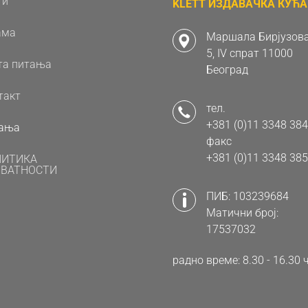
ти
KLETT ИЗДАВАЧКА КУЋА 
ама
Маршала Бирјузова
5, IV спрат 11000
та питања
Београд
такт
тел.
+381 (0)11 3348 384
ања
факс
+381 (0)11 3348 385
ЛИТИКА
ВАТНОСТИ
ПИБ: 103239684
Матични број:
17537032
радно време: 8.30 - 16.3