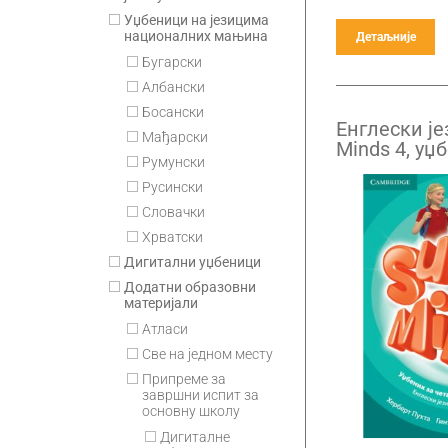
Уџбеници на језицима
националних мањина
Детаљније
Бугарски
Албански
Босански
Енглески је
Мађарски
Minds 4, уџ
Румунски
разред са 
Русински
Словачки
Хрватски
Дигитални уџбеници
Додатни образовни
материјали
Атласи
Све на једном месту
Припремe за
завршни испит за
основну школу
Дигиталне