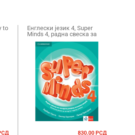
 to
Енглески језик 4, Super
Minds 4, радна свеска за
четврти разред са QR
кодом
РСД
830.00
РСД