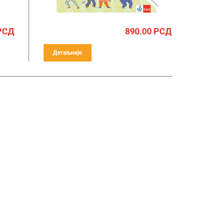
РСД
890.00
РСД
Детаљније