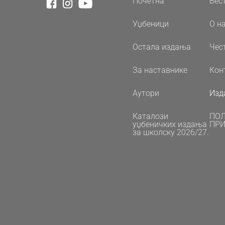
Почетна
Вес
Уџбеници
О н
Остала издања
Чес
За наставнике
Кон
Аутори
Изд
Каталози
ПО
уџбеничких издања
ПРИ
за школску 2026/27.