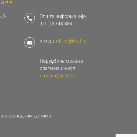
д.о.о
 3-
Опште информације:
(011) 3348 384
и-мејл:
office@klett.rs
Поруџбине можете
слати на и-мејл:
prodaja@klett.rs
0 часова радним данима