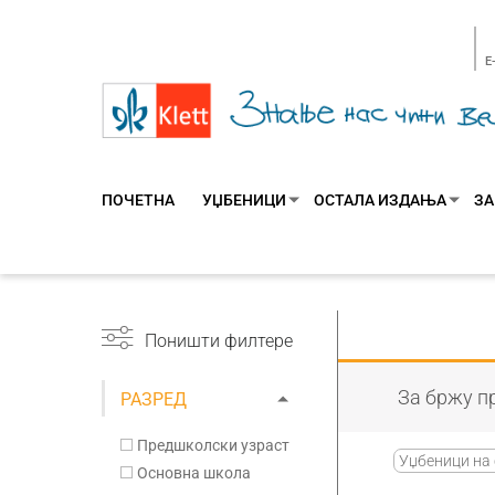
E
ПОЧЕТНА
УЏБЕНИЦИ
ОСТАЛА ИЗДАЊА
ЗА
Поништи филтере
За бржу пр
РАЗРЕД
Предшколски узраст
Уџбеници на 
Основна школа