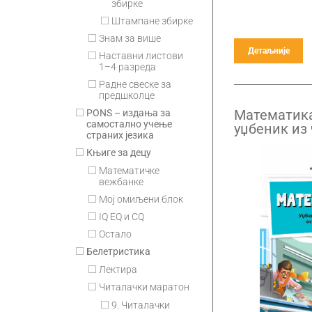
збирке
Штампане збирке
Знам за више
Детаљније
Наставни листови
1–4 разреда
Радне свеске за
предшколце
Математика
PONS – издања за
самостално учење
уџбеник из 
страних језика
четврти ра
Књиге за децу
Математичке
вежбанке
Мој омиљени блок
IQ EQ и CQ
Остало
Белетристика
Лектира
Читалачки маратон
9. Читалачки