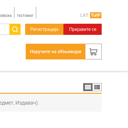
LAT
ЋИР
 СВЕСКА
TЕСТОМАТ
Регистрација
Пријавите се
Наручите на еКњижари
едмет, Издавач).