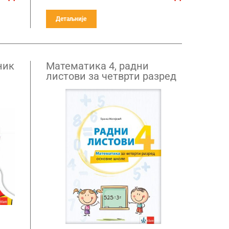
Детаљније
ник
Математика 4, радни
листови за четврти разред