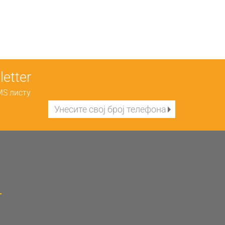
etter
MS листу