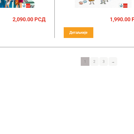
2,090.00
РСД
1,990.00
Детаљније
1
2
3
→