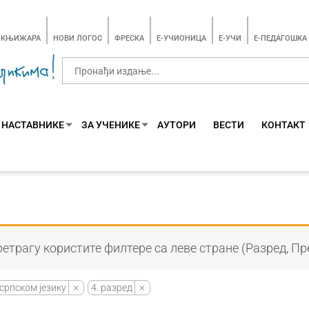
-КЊИЖАРА
НОВИ ЛОГОС
ФРЕСКА
E-УЧИОНИЦА
E-УЧИ
Е-ПЕДАГОШКА
 НАСТАВНИКЕ
ЗА УЧЕНИКЕ
АУТОРИ
ВЕСТИ
КОНТАКТ
етрагу користите филтере са леве стране (Разред, Пр
српском језику
4. разред