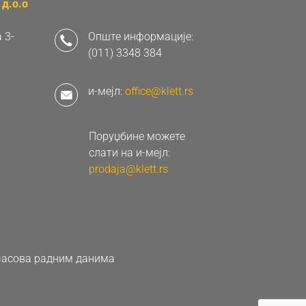
д.о.о
 3-
Опште информације:
(011) 3348 384
и-мејл:
office@klett.rs
Поруџбине можете
слати на и-мејл:
prodaja@klett.rs
0 часова радним данима