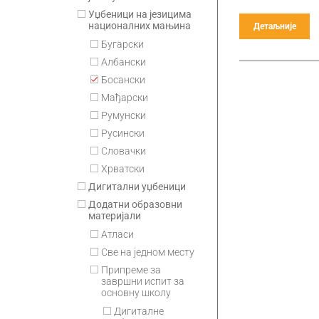
Уџбеници на језицима
националних мањина
Детаљније
Бугарски
Албански
Босански
Мађарски
Румунски
Русински
Словачки
Хрватски
Дигитални уџбеници
Додатни образовни
материјали
Атласи
Све на једном месту
Припремe за
завршни испит за
основну школу
Дигиталне