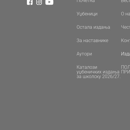
Почетна
Вес
Уџбеници
О н
Остала издања
Чес
За наставнике
Кон
Аутори
Изд
Каталози
ПО
уџбеничких издања
ПРИ
за школску 2026/27.