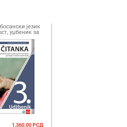
босански језик
ст, уџбеник за
д гимназија и
ручних школа
1,360.00
РСД