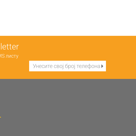
etter
MS листу