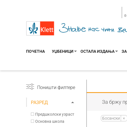
E
ПОЧЕТНА
УЏБЕНИЦИ
ОСТАЛА ИЗДАЊА
ЗА
Поништи филтере
За бржу пр
РАЗРЕД
Предшколски узраст
Босански
Основна школа