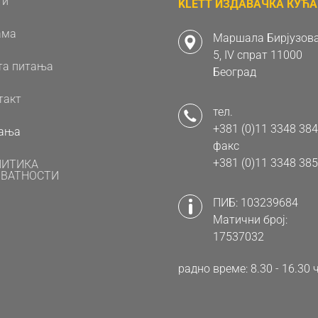
ти
KLETT ИЗДАВАЧКА КУЋА 
ама
Маршала Бирјузова
5, IV спрат 11000
та питања
Београд
такт
тел.
+381 (0)11 3348 384
ања
факс
+381 (0)11 3348 385
ЛИТИКА
ВАТНОСТИ
ПИБ: 103239684
Матични број:
17537032
радно време: 8.30 - 16.3