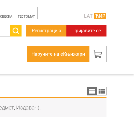
LAT
ЋИР
 СВЕСКА
TЕСТОМАТ
Регистрација
Пријавите се
Наручите на еКњижари
едмет, Издавач).