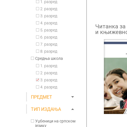
1. разред
2. разред
3. разред
4. разред
Читанка за 
5. разред
и књижевно
трећи разре
6. разред
средњих ст
7. разред
8. разред
Средња школа
1. разред
2. разред
3. разред
4. разред
ПРЕДМЕТ
ТИП ИЗДАЊА
Уџбеници на српском
језику