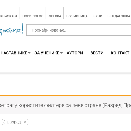
-КЊИЖАРА
НОВИ ЛОГОС
ФРЕСКА
E-УЧИОНИЦА
E-УЧИ
Е-ПЕДАГОШКА
 НАСТАВНИКЕ
ЗА УЧЕНИКЕ
АУТОРИ
ВЕСТИ
КОНТАКТ
етрагу користите филтере са леве стране (Разред, Пр
3. разред