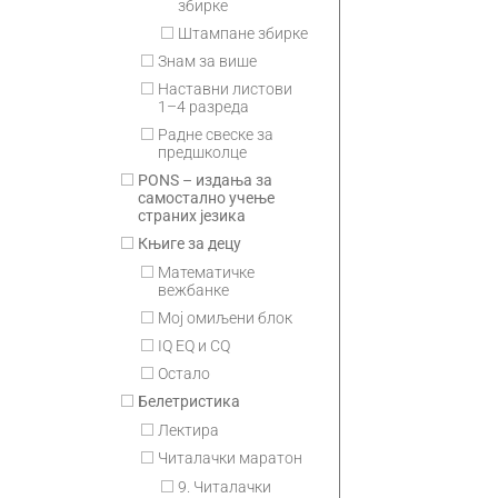
збирке
Штампане збирке
Знам за више
Наставни листови
1–4 разреда
Радне свеске за
предшколце
PONS – издања за
самостално учење
страних језика
Књиге за децу
Математичке
вежбанке
Мој омиљени блок
IQ EQ и CQ
Остало
Белетристика
Лектира
Читалачки маратон
9. Читалачки