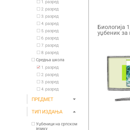
1. разред
2. разред
3. разред
4. разред
Биологија 1
5. разред
уџбеник за
гимназије 
6. разред
претплата
7. разред
8. разред
Средња школа
1. разред
2. разред
3. разред
4. разред
ПРЕДМЕТ
ТИП ИЗДАЊА
Уџбеници на српском
језику