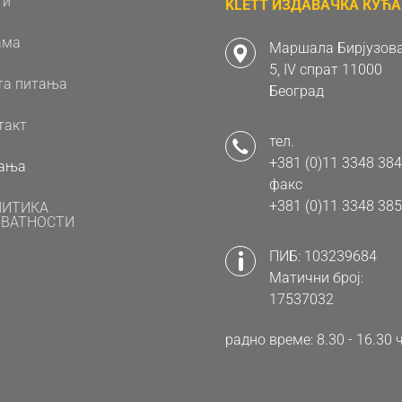
ти
KLETT ИЗДАВАЧКА КУЋА 
ама
Маршала Бирјузова
5, IV спрат 11000
та питања
Београд
такт
тел.
+381 (0)11 3348 384
ања
факс
+381 (0)11 3348 385
ЛИТИКА
ВАТНОСТИ
ПИБ: 103239684
Матични број:
17537032
радно време: 8.30 - 16.3