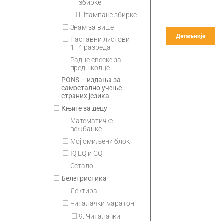
збирке
Штампане збирке
Знам за више
Детаљније
Наставни листови
1–4 разреда
Радне свеске за
предшколце
PONS – издања за
самостално учење
страних језика
Књиге за децу
Математичке
вежбанке
Мој омиљени блок
IQ EQ и CQ
Остало
Белетристика
Лектира
Читалачки маратон
9. Читалачки