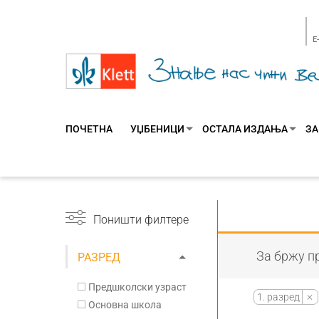
E
ПОЧЕТНА
УЏБЕНИЦИ
ОСТАЛА ИЗДАЊА
ЗА
Поништи филтере
За бржу пр
РАЗРЕД
Предшколски узраст
1. разред
Основна школа