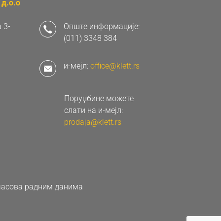
д.о.о
 3-
Опште информације:
(011) 3348 384
и-мејл:
office@klett.rs
Поруџбине можете
слати на и-мејл:
prodaja@klett.rs
0 часова радним данима