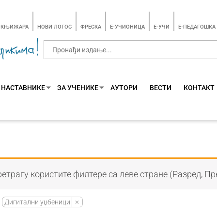
-КЊИЖАРА
НОВИ ЛОГОС
ФРЕСКА
E-УЧИОНИЦА
E-УЧИ
Е-ПЕДАГОШКА
 НАСТАВНИКЕ
ЗА УЧЕНИКЕ
АУТОРИ
ВЕСТИ
КОНТАКТ
етрагу користите филтере са леве стране (Разред, Пр
Дигитални уџбеници