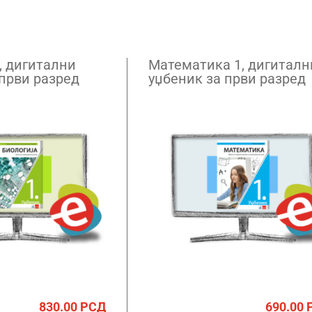
, дигитални
Математика 1, дигиталн
 први разред
уџбеник за први разред
– годишња
гимназије – годишња
претплата
830.00
РСД
690.00