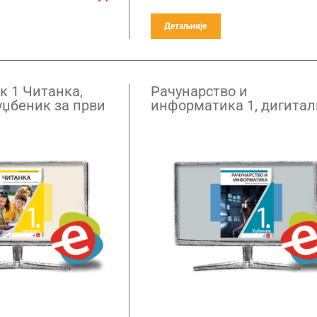
Детаљније
к 1 Читанка,
Рачунарство и
уџбеник за први
информатика 1, дигита
назије –
уџбеник за први разред
ретплата
гимназије – годишња
претплата