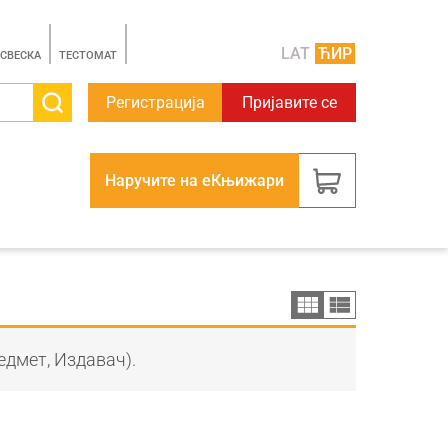
LAT
ЋИР
 СВЕСКА
TЕСТОМАТ
Регистрација
Пријавите се
Наручите на еКњижари
едмет, Издавач).