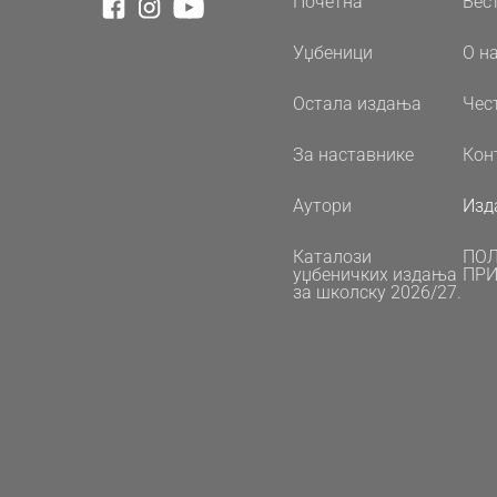
Почетна
Вес
Уџбеници
О н
Остала издања
Чес
За наставнике
Кон
Аутори
Изд
Каталози
ПО
уџбеничких издања
ПРИ
за школску 2026/27.