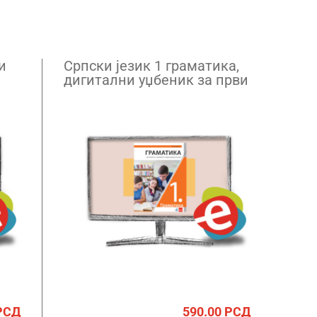
и
Српски језик 1 граматика,
дигитални уџбеник за први
разред гимназије –
годишња претплата
РСД
590.00
РСД