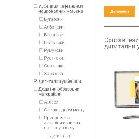
Уџбеници на језицима
националних мањина
Детаљније
Бугарски
Албански
Босански
Српски јези
Мађарски
дигитални 
Румунски
разред гим
годишња п
Русински
Словачки
Хрватски
Дигитални уџбеници
Додатни образовни
материјали
Атласи
Све на једном месту
Припремe за
завршни испит за
основну школу
Дигиталне