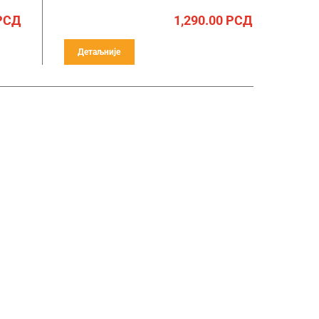
РСД
1,290.00
РСД
Детаљније