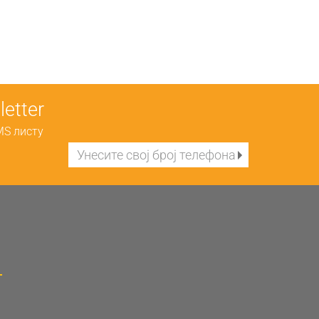
etter
MS листу