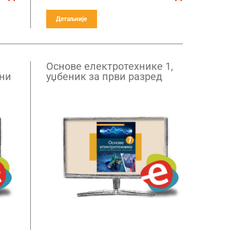
Детаљније
Основе електротехнике 1,
лни
уџбеник за први разред
средње електротехничке
школе – годишња
претплата