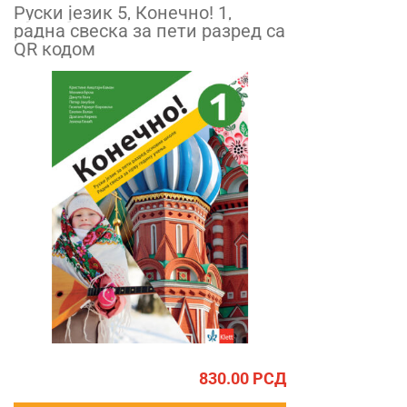
Руски језик 5, Конечно! 1,
радна свеска зa пети разред са
QR кодом
830.00
РСД