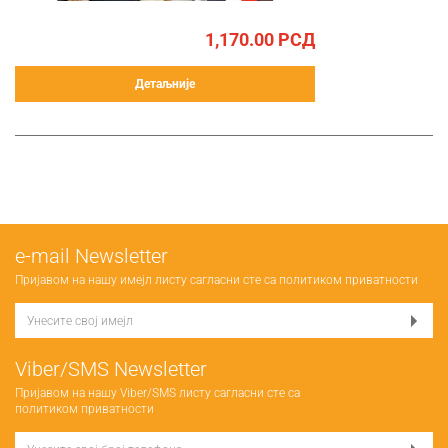
1,170.00
РСД
Детаљније
е-mail Newsletter
Пријавом на нашу имејл листу сагласни сте са
политиком приватности
Viber/SMS Newsletter
Пријавом на нашу Viber/SMS листу сагласни сте са
политиком приватности