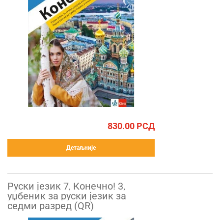
830.00
РСД
Детаљније
Руски језик 7, Конечно! 3,
уџбеник за руски језик за
седми разред (QR)