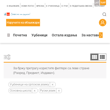
LAT
ЋИР
E-КЊИЖАРА
НОВИ ЛОГОС
ФРЕСКА
E-УЧИОНИЦА
E-УЧИ
Е-ПЕДАГОШКА СВЕСКА
TЕСТОМАТ
Наручите на еКњижари
Почетна
Уџбеници
Остала издања
За наставнике
За бржу претрагу користите филтере са леве стране
(Разред, Предмет, Издавач).
Уџбеници на српском језику
Основна школа
Руски језик