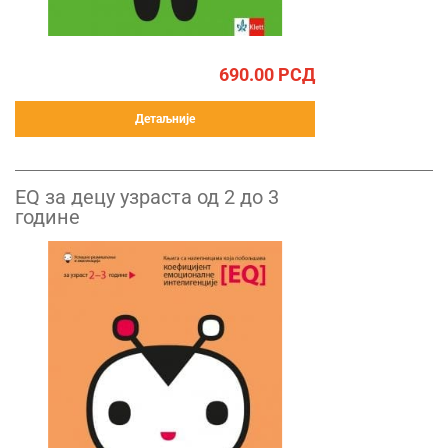
690.00
РСД
Детаљније
EQ за децу узраста од 2 до 3
године