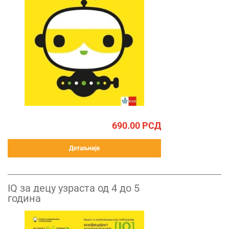
690.00
РСД
Детаљније
IQ за децу узраста од 4 до 5
година