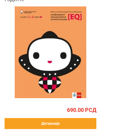
690.00
РСД
Детаљније