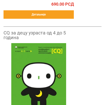
690.00
РСД
Детаљније
CQ за децу узраста од 4 до 5
година