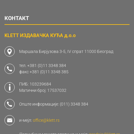
КОНТАКТ
KLETT ИЗДАВАЧКА КУЋА д.о.о
Маршала Бирјузова 3-5, IV спрат 11000 Београд
тел.
+381 (0)11 3348 384
факс
+381 (0)11 3348 385
ПИБ: 103239684
Матични број: 17537032
Опште информације:
(011) 3348 384
и-мејл:
office@klett.rs