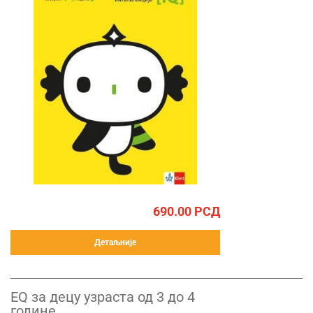
690.00
РСД
Детаљније
ЕQ за децу узраста од 3 до 4
године