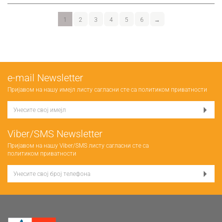
1
2
3
4
5
6
→
е-mail Newsletter
Пријавом на нашу имејл листу сагласни сте са
политиком приватности
Viber/SMS Newsletter
Пријавом на нашу Viber/SMS листу сагласни сте са
политиком приватности