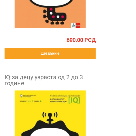
690.00
РСД
Детаљније
IQ за децу узраста од 2 до 3
године