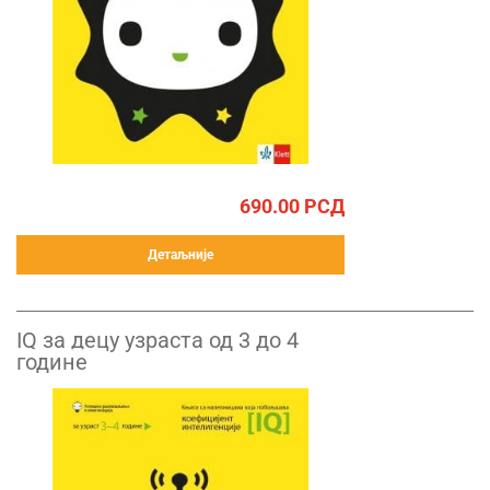
690.00
РСД
Детаљније
IQ за децу узраста од 3 до 4
године