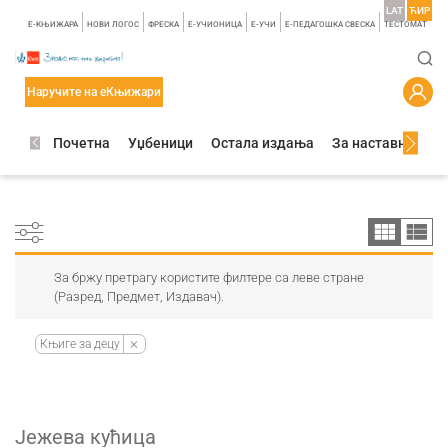
LAT
ЋИР
E-КЊИЖАРА
НОВИ ЛОГОС
ФРЕСКА
E-УЧИОНИЦА
E-УЧИ
Е-ПЕДАГОШКА СВЕСКА
TЕСТОМАТ
Наручите на еКњижари
Почетна
Уџбеници
Остала издања
За наставнике
За бржу претрагу користите филтере са леве стране
(Разред, Предмет, Издавач).
Књиге за децу
Јежева кућица