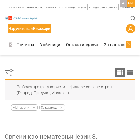
LAT
ЋИР
E-КЊИЖАРА
НОВИ ЛОГОС
ФРЕСКА
E-УЧИОНИЦА
E-УЧИ
Е-ПЕДАГОШКА СВЕСКА
TЕСТОМАТ
Наручите на еКњижари
Почетна
Уџбеници
Остала издања
За наставнике
За бржу претрагу користите филтере са леве стране
(Разред, Предмет, Издавач).
Мађарски
8. разред
Српски као нематерњи језик 8,