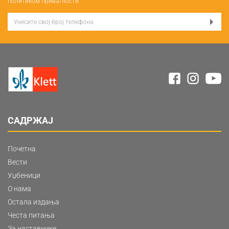
политиком приватности
САДРЖАЈ
Почетна
Вести
Уџбеници
О нама
Остала издања
Честа питања
За наставнике