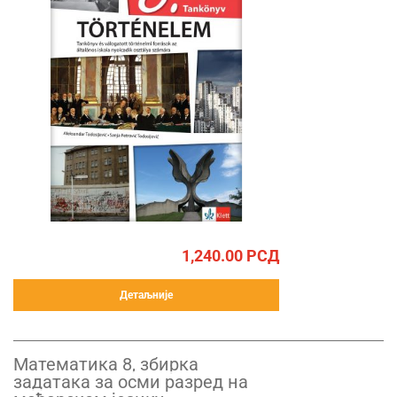
1,240.00
РСД
Детаљније
Математика 8, збирка
задатака за осми разред на