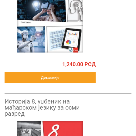
1,240.00
РСД
Детаљније
Историја 8, уџбеник на
мађарском језику за осми
разред