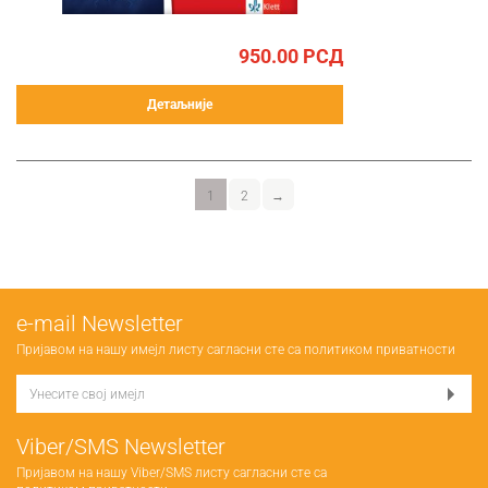
950.00
РСД
Детаљније
1
2
→
е-mail Newsletter
Пријавом на нашу имејл листу сагласни сте са
политиком приватности
Viber/SMS Newsletter
Пријавом на нашу Viber/SMS листу сагласни сте са