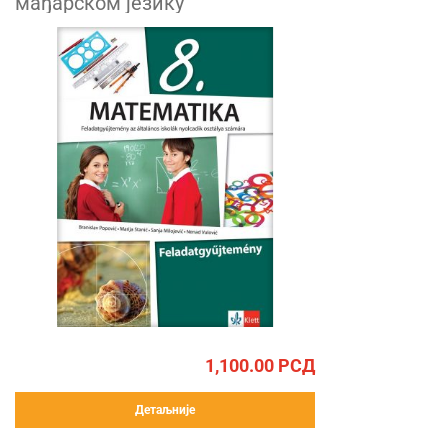
мађарском језику
1,100.00
РСД
Детаљније