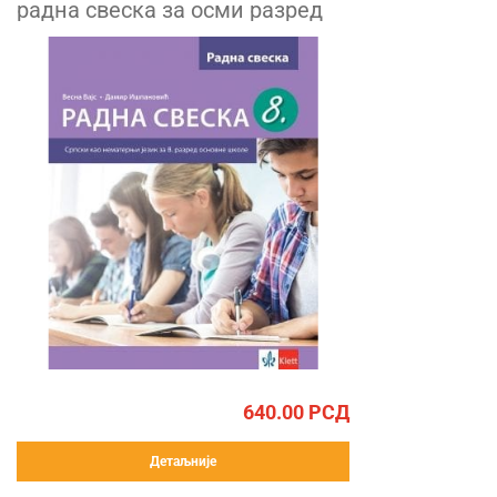
радна свеска за осми разред
640.00
РСД
Детаљније