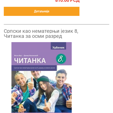
810.00
РСД
Детаљније
Српски као нематерњи језик 8,
Читанка за осми разред