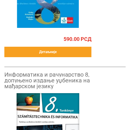
590.00
РСД
Детаљније
Информатика и рачунарство 8,
допуњено издање уџбеника на
мађарском језику