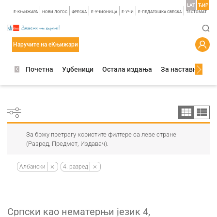
LAT
ЋИР
E-КЊИЖАРА
НОВИ ЛОГОС
ФРЕСКА
E-УЧИОНИЦА
E-УЧИ
Е-ПЕДАГОШКА СВЕСКА
TЕСТОМАТ
Наручите на еКњижари
Почетна
Уџбеници
Остала издања
За наставнике
За бржу претрагу користите филтере са леве стране
(Разред, Предмет, Издавач).
Албански
4. разред
Српски као нематерњи језик 4,