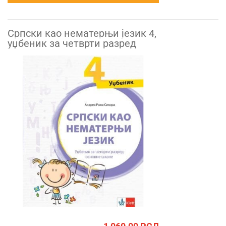
Српски као нематерњи језик 4,
уџбеник за четврти разред