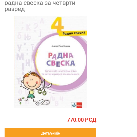
радна свеска за четврти
разред
770.00
РСД
Детаљније