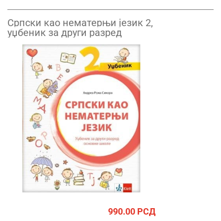
Српски као нематерњи језик 2,
уџбеник за други разред
990.00
РСД