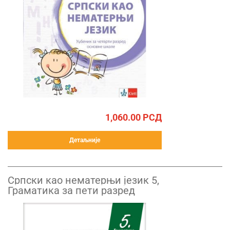
1,060.00
РСД
Детаљније
Српски као нематерњи језик 5,
Граматика за пети разред