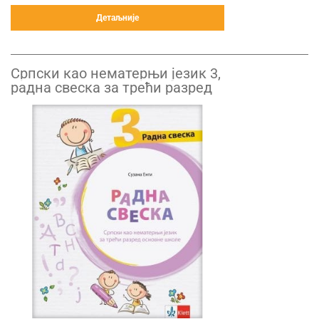
Детаљније
Српски као нематерњи језик 3,
радна свеска за трећи разред