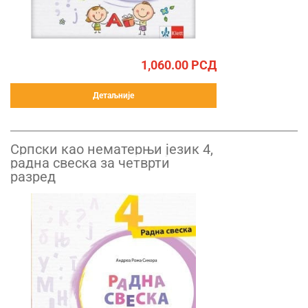
1,060.00
РСД
Детаљније
Српски као нематерњи језик 4,
радна свеска за четврти
разред