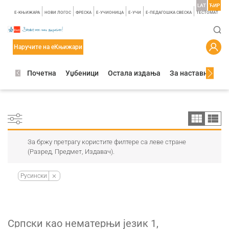
LAT
ЋИР
E-КЊИЖАРА
НОВИ ЛОГОС
ФРЕСКА
E-УЧИОНИЦА
E-УЧИ
Е-ПЕДАГОШКА СВЕСКА
TЕСТОМАТ
Наручите на еКњижари
Почетна
Уџбеници
Остала издања
За наставнике
За бржу претрагу користите филтере са леве стране
(Разред, Предмет, Издавач).
Русински
Српски као нематерњи језик 1,