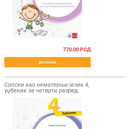
770.00
РСД
Детаљније
Српски као нематерњи језик 4,
уџбеник за четврти разред