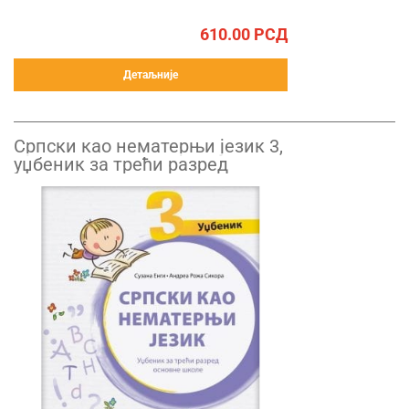
610.00
РСД
Детаљније
Српски као нематерњи језик 3,
уџбеник за трећи разред