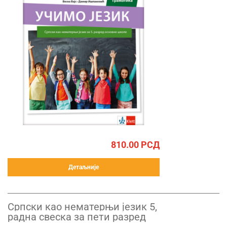
810.00
РСД
Детаљније
Српски као нематерњи језик 5,
радна свеска за пети разред