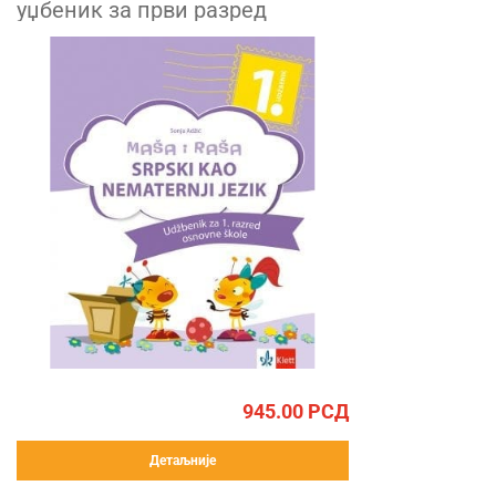
уџбеник за први разред
945.00
РСД
Детаљније