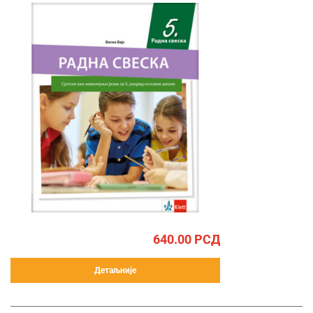
640.00
РСД
Детаљније