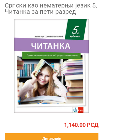
Српски као нематерњи језик 5,
Читанка за пети разред
1,140.00
РСД
Детаљније