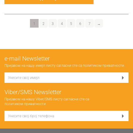
1
2
3
4
5
6
7
→
е-mail Newsletter
Пријавом на нашу имејл листу сагласни сте са
политиком приватности
Viber/SMS Newsletter
Пријавом на нашу Viber/SMS листу сагласни сте са
политиком приватности