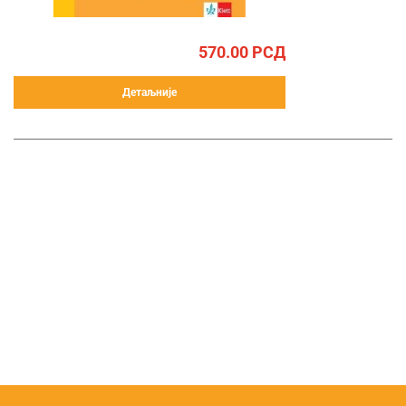
570.00
РСД
Детаљније