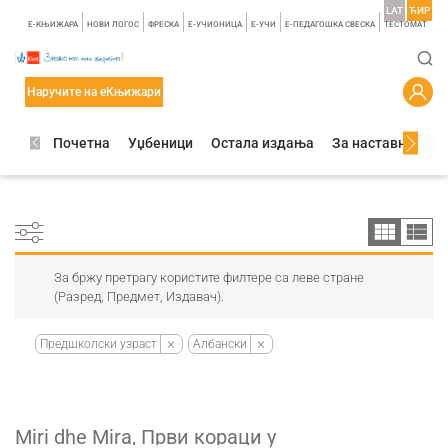
LAT
ЋИР
E-КЊИЖАРА
НОВИ ЛОГОС
ФРЕСКА
E-УЧИОНИЦА
E-УЧИ
Е-ПЕДАГОШКА СВЕСКА
TЕСТОМАТ
Наручите на еКњижари
Почетна
Уџбеници
Остала издања
За наставнике
За бржу претрагу користите филтере са леве стране
(Разред, Предмет, Издавач).
Предшколски узраст
Албански
Miri dhe Mira, Први кораци у