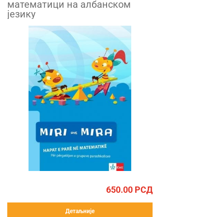
математици на албанском
језику
650.00
РСД
Детаљније