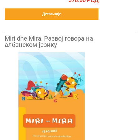
570.00
РСД
Детаљније
Miri dhe Mira, Развој говора на
албанском језику