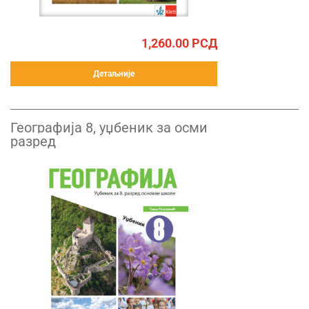
1,260.00
РСД
Детаљније
Географија 8, уџбеник за осми
разред