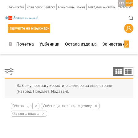
LAT
ЋИР
E-КЊИЖАРА
НОВИ ЛОГОС
ФРЕСКА
E-УЧИОНИЦА
E-УЧИ
Е-ПЕДАГОШКА СВЕСКА
TЕСТОМАТ
Наручите на еКњижари
Почетна
Уџбеници
Остала издања
За наставнике
За бржу претрагу користите филтере са леве стране
(Разред, Предмет, Издавач).
Географија
Уџбеници на српском језику
Основна школа