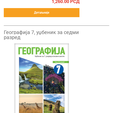
1,260.00
РСД
Детаљније
Географија 7, уџбеник за седми
разред