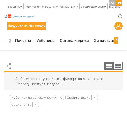
LAT
ЋИР
E-КЊИЖАРА
НОВИ ЛОГОС
ФРЕСКА
E-УЧИОНИЦА
E-УЧИ
Е-ПЕДАГОШКА СВЕСКА
TЕСТОМАТ
Наручите на еКњижари
Почетна
Уџбеници
Остала издања
За наставнике
За бржу претрагу користите филтере са леве стране
(Разред, Предмет, Издавач).
Уџбеници на српском језику
Средња школа
Социологија