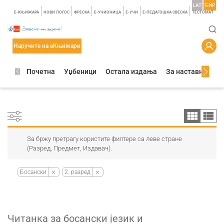
LAT
ЋИР
E-КЊИЖАРА
НОВИ ЛОГОС
ФРЕСКА
E-УЧИОНИЦА
E-УЧИ
Е-ПЕДАГОШКА СВЕСКА
TЕСТОМАТ
Наручите на еКњижари
Почетна
Уџбеници
Остала издања
За наставнике
За бржу претрагу користите филтере са леве стране
(Разред, Предмет, Издавач).
Босански
2. разред
Читанка за босански језик и