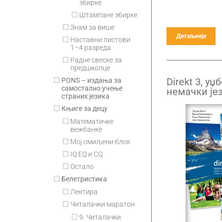
збирке
Штампане збирке
Знам за више
Детаљније
Наставни листови
1–4 разреда
Радне свеске за
предшколце
Direkt 3, уџ
PONS – издања за
самостално учење
немачки јез
страних језика
разред гим
Књиге за децу
Математичке
вежбанке
Мој омиљени блок
IQ EQ и CQ
Остало
Белетристика
Лектира
Читалачки маратон
9. Читалачки