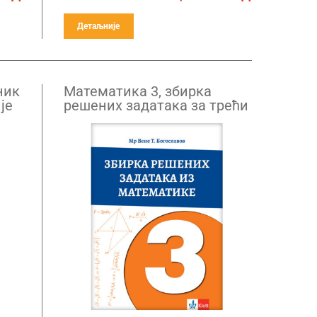
Детаљније
ник
Mатематика 3, збирка
је
решених задатака за трећи
ра
разред средње школе
(Вене)