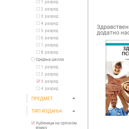
1. разред
2. разред
3. разред
4. разред
Здравствен
5. разред
додатно на
за други и 
6. разред
средње ме
7. разред
8. разред
Средња школа
1. разред
2. разред
3. разред
4. разред
ПРЕДМЕТ
ТИП ИЗДАЊА
Уџбеници на српском
језику