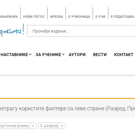
-КЊИЖАРА
НОВИ ЛОГОС
ФРЕСКА
E-УЧИОНИЦА
E-УЧИ
Е-ПЕДАГОШКА
 НАСТАВНИКЕ
ЗА УЧЕНИКЕ
АУТОРИ
ВЕСТИ
КОНТАКТ
етрагу користите филтере са леве стране (Разред, Пр
српском језику
3. разред