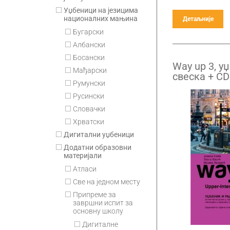
Уџбеници на језицима
националних мањина
Детаљније
Бугарски
Албански
Босански
Way up 3, у
Мађарски
свеска + CD
Румунски
разред гим
средњих ст
Русински
Словачки
Хрватски
Дигитални уџбеници
Додатни образовни
материјали
Атласи
Све на једном месту
Припремe за
завршни испит за
основну школу
Дигиталне