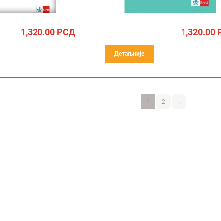
1,320.00
РСД
1,320.00
Детаљније
1
2
→