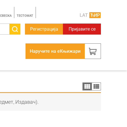
LAT
ЋИР
 СВЕСКА
TЕСТОМАТ
Регистрација
Пријавите се
Наручите на еКњижари
едмет, Издавач).