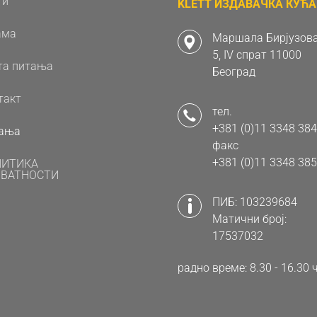
ти
KLETT ИЗДАВАЧКА КУЋА 
ама
Маршала Бирјузова
5, IV спрат 11000
та питања
Београд
такт
тел.
+381 (0)11 3348 384
ања
факс
+381 (0)11 3348 385
ЛИТИКА
ВАТНОСТИ
ПИБ: 103239684
Матични број:
17537032
радно време: 8.30 - 16.3