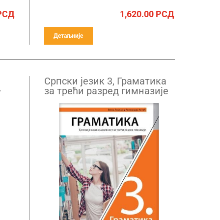
РСД
1,620.00
РСД
Детаљније
Српски језик 3, Граматика
+
за трећи разред гимназије