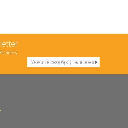
etter
MS листу