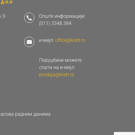
д.о.о
 3-
Опште информације:
(011) 3348 384
и-мејл:
office@klett.rs
Поруџбине можете
слати на и-мејл:
prodaja@klett.rs
0 часова радним данима