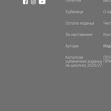
Почетна
Вес
Уџбеници
О н
Остала издања
Чес
За наставнике
Кон
Аутори
Изд
Каталози
ПО
уџбеничких издања
ПРИ
за школску 2026/27.