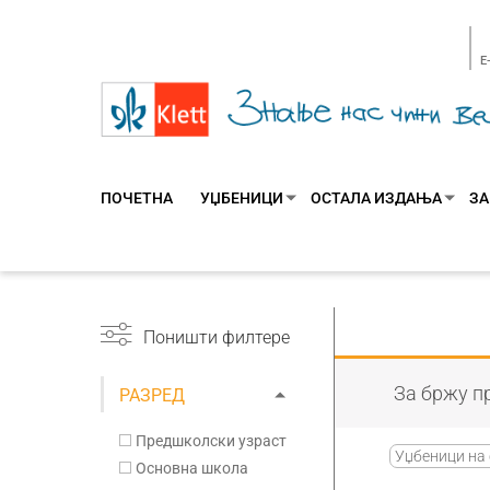
E
ПОЧЕТНА
УЏБЕНИЦИ
ОСТАЛА ИЗДАЊА
ЗА
Поништи филтере
За бржу пр
РАЗРЕД
Предшколски узраст
Уџбеници на 
Основна школа