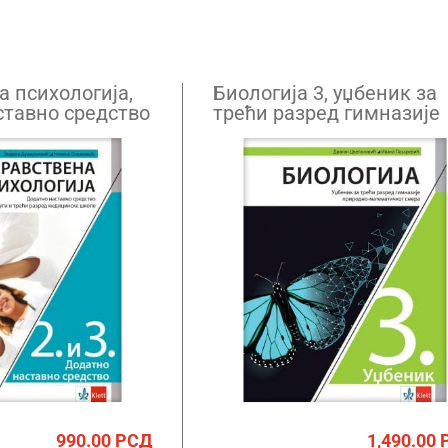
а психологија,
Биологија 3, уџбеник за
ставно средство
трећи разред гимназије
трећи разред
дицинске школе
990.00
РСД
1,490.00