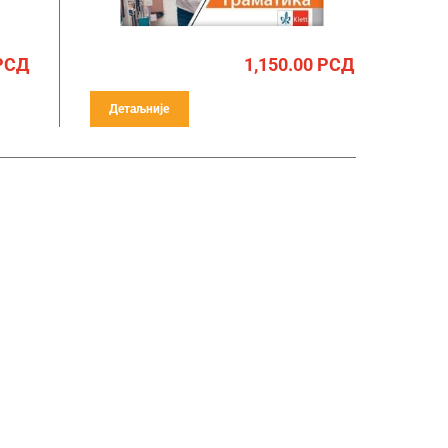
РСД
1,150.00
РСД
Детаљније