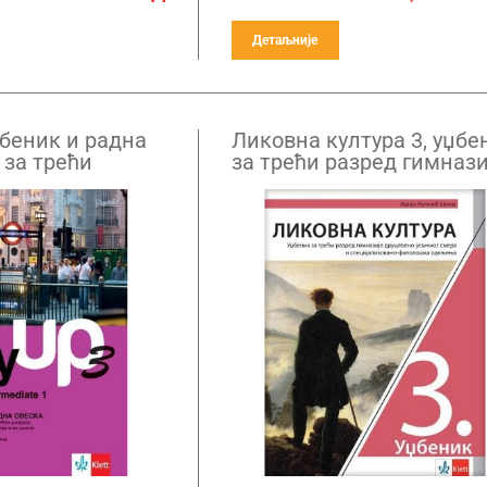
Детаљније
џбеник и радна
Ликовна култура 3, уџбе
 за трећи
за трећи разред гимнази
назије и
друштвено-језичког сме
ручних школа