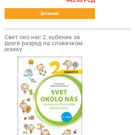
945.00
РСД
Детаљније
Свет око нас 2, уџбеник за
други разред на словачком
језику