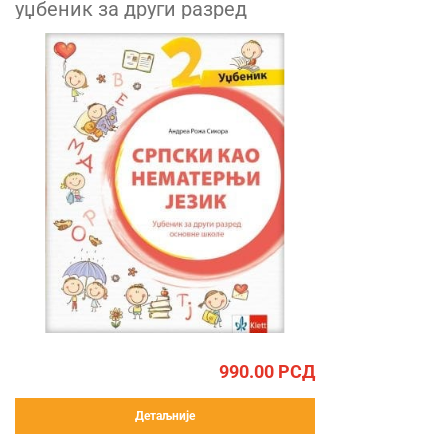
уџбеник за други разред
990.00
РСД
Детаљније