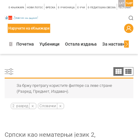
LAT
ЋИР
E-КЊИЖАРА
НОВИ ЛОГОС
ФРЕСКА
E-УЧИОНИЦА
E-УЧИ
Е-ПЕДАГОШКА СВЕСКА
TЕСТОМАТ
Наручите на еКњижари
Почетна
Уџбеници
Остала издања
За наставнике
За бржу претрагу користите филтере са леве стране
(Разред, Предмет, Издавач).
2. разред
Словачки
Српски као нематерњи језик 2,