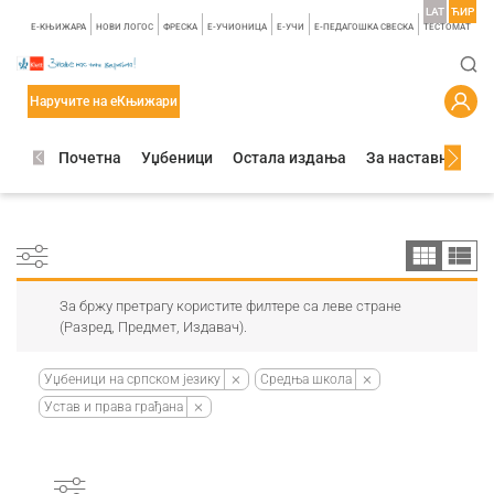
LAT
ЋИР
E-КЊИЖАРА
НОВИ ЛОГОС
ФРЕСКА
E-УЧИОНИЦА
E-УЧИ
Е-ПЕДАГОШКА СВЕСКА
TЕСТОМАТ
Наручите на еКњижари
Почетна
Уџбеници
Остала издања
За наставнике
За бржу претрагу користите филтере са леве стране
(Разред, Предмет, Издавач).
Уџбеници на српском језику
Средња школа
Устав и права грађана