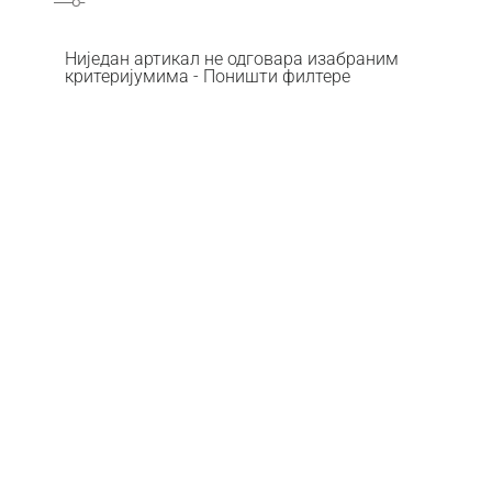
Ниједан артикал не одговара изабраним
критеријумима - Поништи филтере