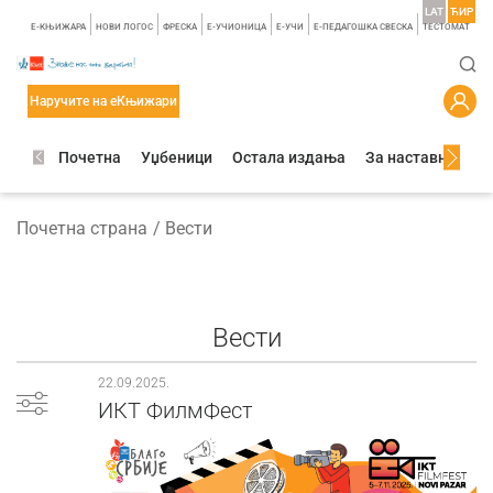
LAT
ЋИР
E-КЊИЖАРА
НОВИ ЛОГОС
ФРЕСКА
E-УЧИОНИЦА
E-УЧИ
Е-ПЕДАГОШКА СВЕСКА
TЕСТОМАТ
Наручите на еКњижари
Почетна
Уџбеници
Остала издања
За наставнике
Почетна страна
Вести
Вести
22.09.2025.
ИКТ ФилмФест