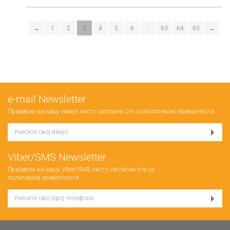
←
1
2
3
4
5
6
…
63
64
65
→
е-mail Newsletter
Пријавом на нашу имејл листу сагласни сте са
политиком приватности
Viber/SMS Newsletter
Пријавом на нашу Viber/SMS листу сагласни сте са
политиком приватности