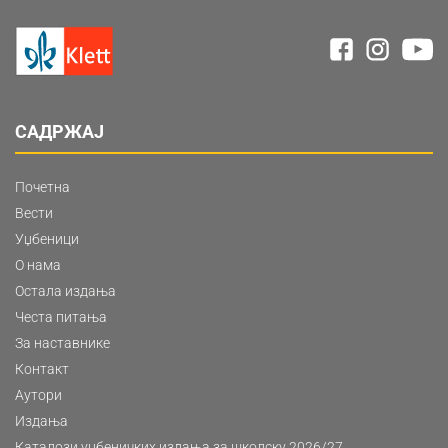
САДРЖАЈ
Почетна
Вести
Уџбеници
О нама
Остала издања
Честа питања
За наставнике
Контакт
Аутори
Издања
Каталози уџбеничких издања за школску 2026/27.