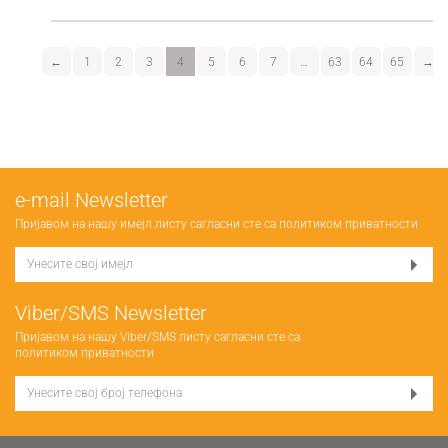
←
1
2
3
4
5
6
7
…
63
64
65
→
е-mail Newsletter
Пријавом на нашу имејл листу сагласни сте са
политиком приватности
Viber/SMS Newsletter
Пријавом на нашу Viber/SMS листу сагласни сте са
политиком приватности