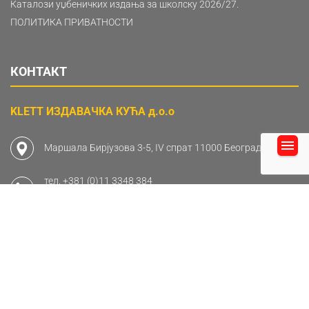
Каталози уџбеничких издања за школску 2026/27.
ПОЛИТИКА ПРИВАТНОСТИ
КОНТАКТ
KLETT ИЗДАВАЧКА КУЋА д.о.о
Маршала Бирјузова 3-5, IV спрат 11000 Београд
тел.
+381 (0)11 3348 384
факс
+381 (0)11 3348 385
ПИБ: 103239684
Матични број: 17537032
Опште информације:
(011) 3348 384
и-мејл:
office@klett.rs