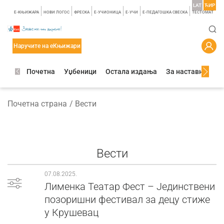
LAT
ЋИР
E-КЊИЖАРА
НОВИ ЛОГОС
ФРЕСКА
E-УЧИОНИЦА
E-УЧИ
Е-ПЕДАГОШКА СВЕСКА
TЕСТОМАТ
Наручите на еКњижари
Почетна
Уџбеници
Остала издања
За наставнике
Почетна страна
Вести
Вести
07.08.2025.
Лименка Театар Фест – Јединствени
позоришни фестивал за децу стиже
у Крушевац