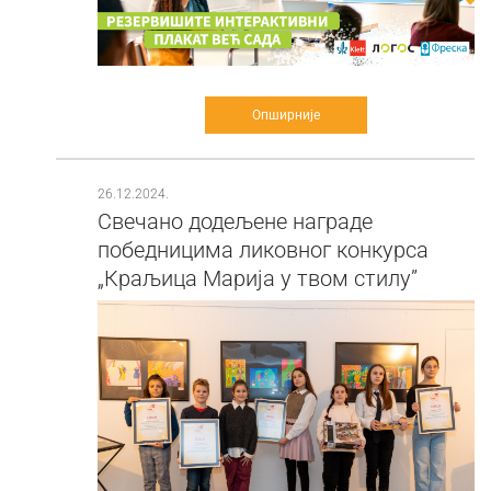
Опширније
26.12.2024.
Свечано додељене награде
победницима ликовног конкурса
„Краљица Марија у твом стилу”