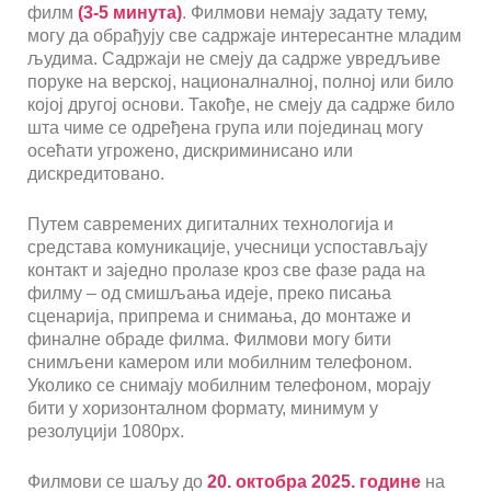
филм
(3-5 минута)
. Филмови немају задату тему,
могу да обрађују све садржаје интересантне младим
људима. Садржаји не смеју да садрже увредљиве
поруке на верској, националналној, полној или било
којој другој основи. Такође, не смеју да садрже било
шта чиме се одређена група или појединац могу
осећати угрожено, дискриминисано или
дискредитовано.
Путем савремених дигиталних технологија и
средстава комуникације, учесници успостављају
контакт и заједно пролазе кроз све фазе рада на
филму – од смишљања идеје, преко писања
сценарија, припрема и снимања, до монтаже и
финалне обраде филма. Филмови могу бити
снимљени камером или мобилним телефоном.
Уколико се снимају мобилним телефоном, морају
бити у хоризонталном формату, минимум у
резолуцији 1080px.
Филмови се шаљу до
20. октобра 2025. године
на