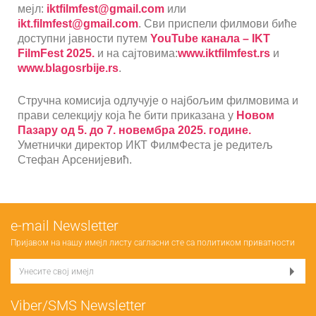
мејл:
iktfilmfest@gmail.com
или
ikt.filmfest@gmail.com
. Сви приспели филмови биће
доступни јавности путем
YouTube канала – IKT
FilmFest 2025.
и на сајтовима:
www.iktfilmfest.rs
и
www.blagosrbije.rs
.
Стручна комисија одлучује о најбољим филмовима и
прави селекцију која ће бити приказана у
Новом
Пазару од 5. до 7. новембра 2025. године.
Уметнички директор ИКТ ФилмФеста је редитељ
Стефан Арсенијевић.
е-mail Newsletter
Пријавом на нашу имејл листу сагласни сте са
политиком приватности
Viber/SMS Newsletter