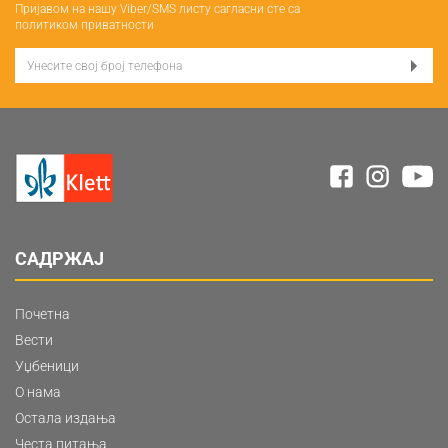
Пријавом на нашу Viber/SMS листу сагласни сте са
политиком приватности
САДРЖАЈ
Почетна
Вести
Уџбеници
О нама
Остала издања
Честа питања