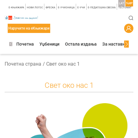
LAT
ЋИР
E-КЊИЖАРА
НОВИ ЛОГОС
ФРЕСКА
E-УЧИОНИЦА
E-УЧИ
Е-ПЕДАГОШКА СВЕСКА
TЕСТОМАТ
Наручите на еКњижари
Почетна
Уџбеници
Остала издања
За наставнике
Почетна страна
Свет око нас 1
Свет око нас 1