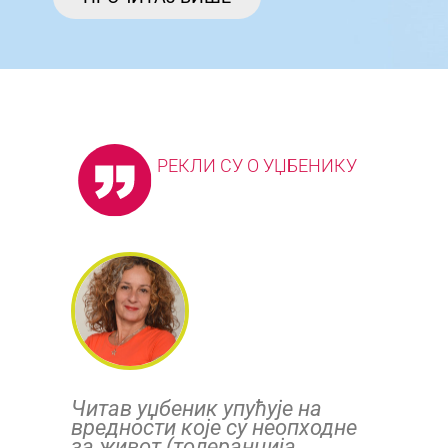
РЕКЛИ СУ О УЏБЕНИКУ
Читав уџбеник упућује на
вредности које су неопходне
за живот (толеранција,