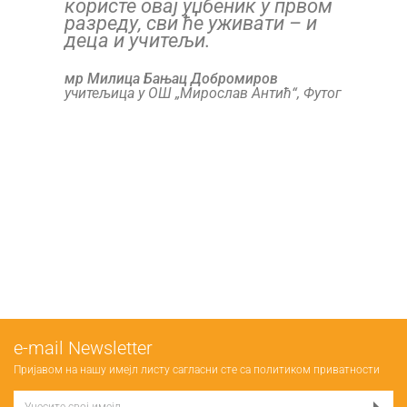
користе овај уџбеник у првом
разреду, сви ће уживати – и
деца и учитељи.
мр Милица Бањац Добромиров
учитељица у ОШ „Мирослав Антић“, Футог
е-mail Newsletter
Пријавом на нашу имејл листу сагласни сте са
политиком приватности