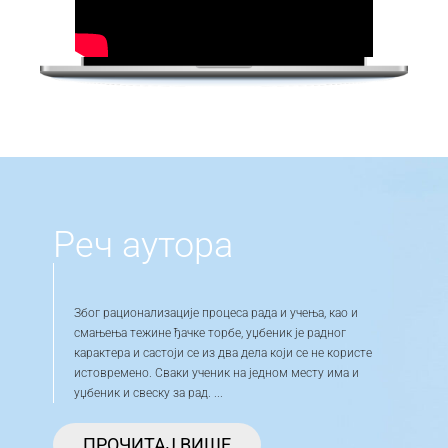
Реч аутора
Због рационализације процеса рада и учења, као и
смањења тежине ђачке торбе, уџбеник је радног
карактера и састоји се из два дела који се не користе
истовремено. Сваки ученик на једном месту има и
уџбеник и свеску за рад.
...
ПРОЧИТАЈ ВИШЕ