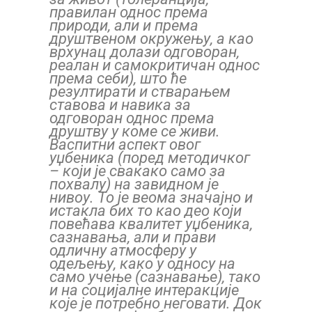
правилан однос према
природи, али и према
друштвеном окружењу, а као
врхунац долази одговоран,
реалан и самокритичан однос
према себи), што ће
резултирати и стварањем
ставова и навика за
одговоран однос према
друштву у коме се живи.
Васпитни аспект овог
уџбеника (поред методичког
– који је свакако само за
похвалу) на завидном је
нивоу. То је веома значајно и
истакла бих то као део који
повећава квалитет уџбеника,
сазнавања, али и прави
одличну атмосферу у
одељењу, како у односу на
само учење (сазнавање), тако
и на социјалне интеракције
које је потребно неговати. Док