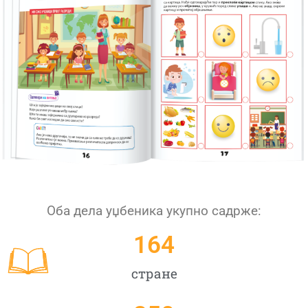
Оба дела уџбеника укупно садрже:
164
стране