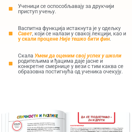
Ученици се оспособљавају за друкчији
приступ учењу.
Васпитна функција истакнута је у одељку
Савет
, који се налази у свакој лекцији, као и
у скали процене
Није тешко бити фин
.
Скала
Умем да оценим свој успех у школи
родитељима и ђацима даје јасне и
конкретне смернице у вези с тим каква се
образовна постигнућа од ученика очекују.