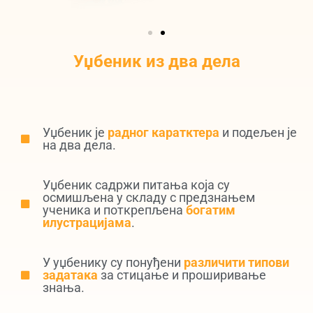
Уџбеник из два дела
Уџбеник је
радног каратктера
и подељен је
на два дела.
Уџбеник садржи питања која су
осмишљена у складу с предзнањем
ученика и поткрепљена
богатим
илустрацијама
.
У уџбенику су понуђени
различити типови
задатака
за стицање и проширивање
знања.