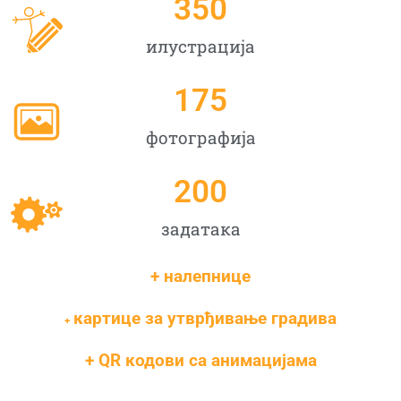
350
илустрација
175
фотографија
200
задатакa
+ налепнице
картице за утврђивање градива
+
+ QR кодови са анимацијама