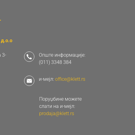
д.о.о
 3-
Опште информације:
(011) 3348 384
и-мејл:
office@klett.rs
Поруџбине можете
слати на и-мејл:
prodaja@klett.rs