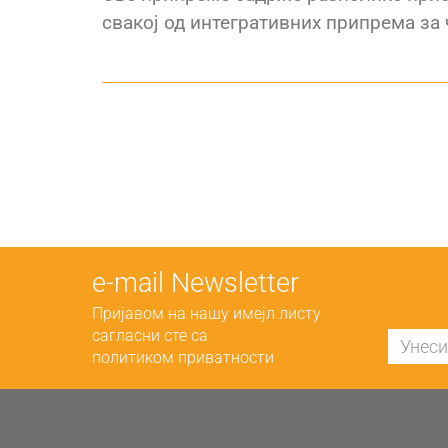
свакој од интегративних припрема за 
е-mail Newsletter
Пријавом на нашу имејл листу
сагласни сте са
политиком приватности