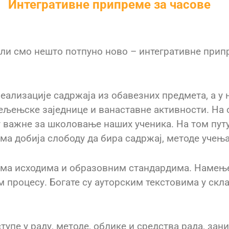
Интегративне припреме за часове
ли смо нешто потпуно ново – интегративне прип
еализације садржаја из обавезних предмета, а у 
ељењске заједнице и ванаставне активности. На о
 важне за школовање наших ученика. На том путу 
а добија слободу да бира садржај, методе учења
ема исходима и образовним стандардима. Намење
м процесу. Богате су ауторским текстовима у скла
упе у раду, методе, облике и средства рада, за