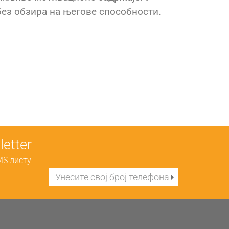
без обзира на његове способности.
etter
MS листу