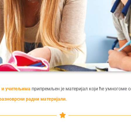
 и учитељима
припремљен је материјал који ће умногоме 
разноврсни радни материјали.