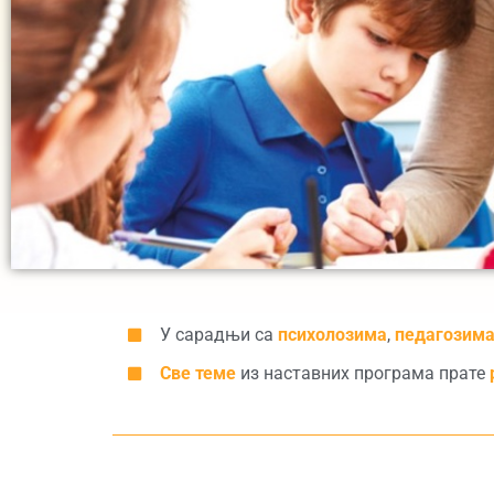
У сарадњи са
психолозима
,
педагозима
Све теме
из наставних програма прате