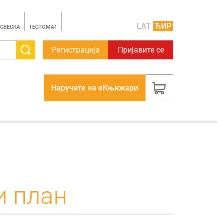
LAT
ЋИР
 СВЕСКА
TЕСТОМАТ
Регистрација
Пријавите се
Наручите на еКњижари
и план