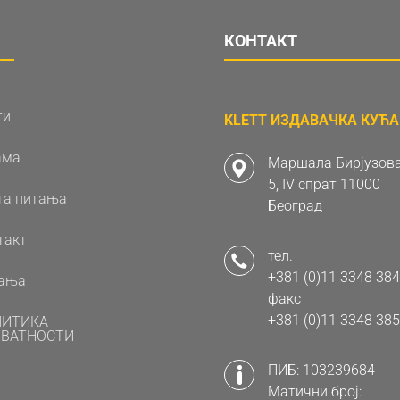
КОНТАКТ
ти
KLETT ИЗДАВАЧКА КУЋА 
ама
Маршала Бирјузова
5, IV спрат 11000
та питања
Београд
такт
тел.
+381 (0)11 3348 384
ања
факс
+381 (0)11 3348 385
ЛИТИКА
ВАТНОСТИ
ПИБ: 103239684
Матични број: