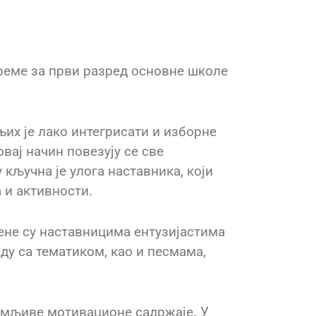
реме за први разред основне школе
њих је лако интегрисати и изборне
вај начин повезују се све
кључна је улога наставника, који
 и активности.
не су наставницима ентузијастима
ду са тематиком, као и песмама,
нимљиве мотивационе садржаје. У