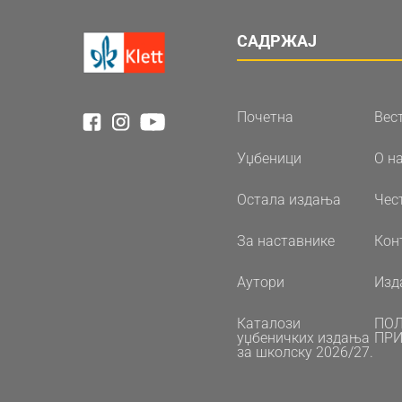
САДРЖАЈ
Почетна
Вес
Уџбеници
О н
Остала издања
Чес
За наставнике
Кон
Аутори
Изд
Каталози
ПО
уџбеничких издања
ПРИ
за школску 2026/27.