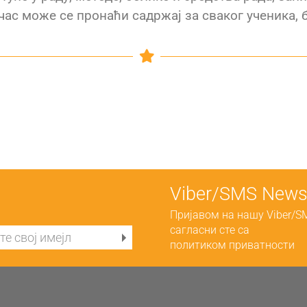
час може се пронаћи садржај за сваког ученика, 
Viber/SMS Newsl
Пријавом на нашу Viber/S
сагласни сте са
политиком приватности