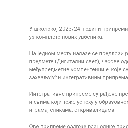
У школској 2023/24. години припреми
уз комплете нових уџбеника.
На једном месту налазе се предлози р
предмете (Дигитални свет), часове од
међупредметне компентенције, које су
захваљујући интегративним припремам
Интегративне припреме су рађене пр
и свима који теже успеху у образовно
играма, сликама, откривалицама.
Ове припреме садрже разнолике прист