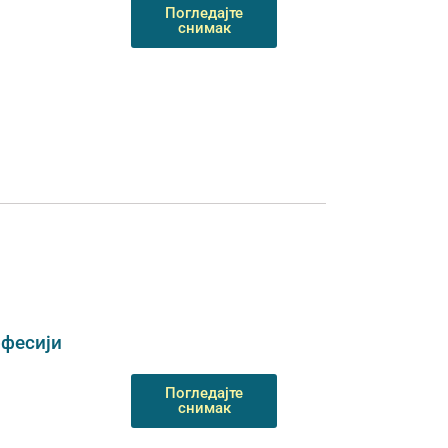
Погледајте
снимак
офесији
Погледајте
снимак