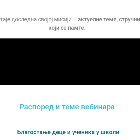
таје доследна својој мисији –
актуелне теме, стручни
који се памте.
Распоред и теме вебинара
Благостање д
еце и
ученика у школи