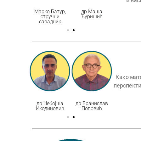
и ва
др Маша
Марко Батур,
др Маша
Марко Ба
Ђуришић
стручни
Ђуришић
стручн
сарадник
сарадн
Како мат
перспекти
Бранислав
др Небојша
др Бранислав
др Небо
Поповић
Икодиновић
Поповић
Икодино