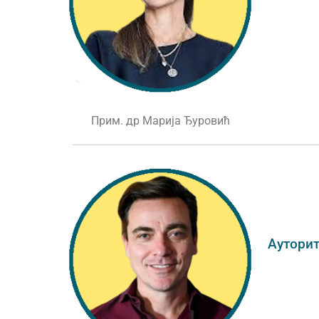
Прим. др Марија Ђуровић
Ауторит