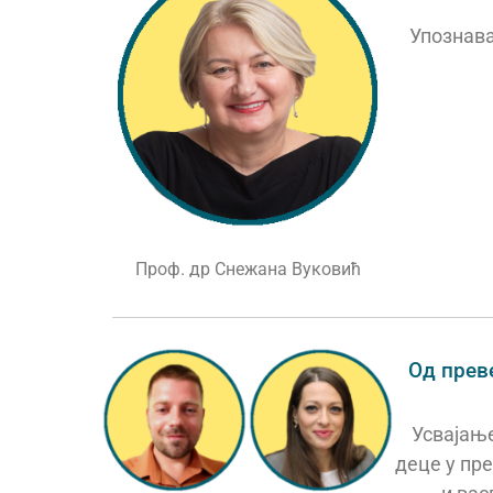
Упознав
Проф. др Снежана Вуковић
Од прев
Усвајањ
деце у пр