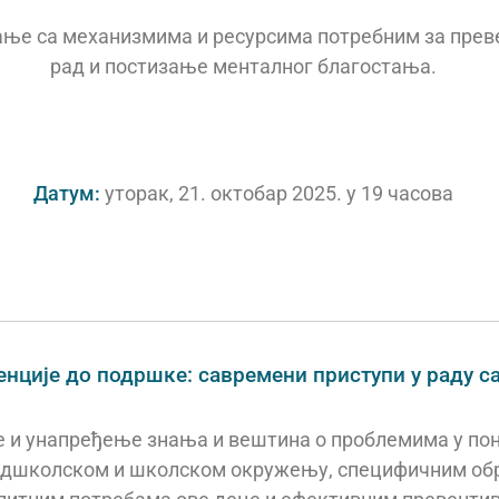
ање са механизмима и ресурсима потребним за прев
рад и постизање менталног благостања.
Датум:
уторак, 21. октобар 2025. у 19 часова
енције до подршке: савремени приступи у раду с
е и унапређење знања и вештина о проблемима у п
едшколском и школском окружењу, специфичним об