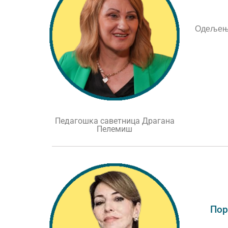
Одељењс
Педагошка саветница Драгана
Пелемиш
Пор