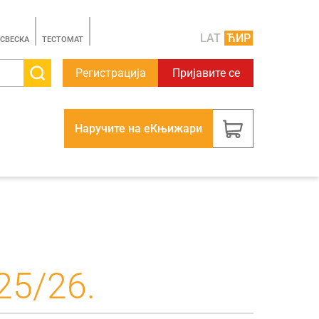
LAT
ЋИР
 СВЕСКА
TЕСТОМАТ
Регистрација
Пријавите се
Наручите на еКњижари
25/26.