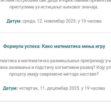
спитним потребама ове деце и ефективним превенти
приступима уз истицање њиховог значаја.
тур,
и
ик
Датум:
среда, 12. новембар 2025. у 19 часова
Формула успеха: Како математика мења игру
ематика и математичко размишљање припремају уч
вна занимања и подстичу когнитивни развој? Коју ул
процесу имају савремене методе наставе?
јша
вић
Датум:
четвртак, 11. децембар 2025. у 19 часова