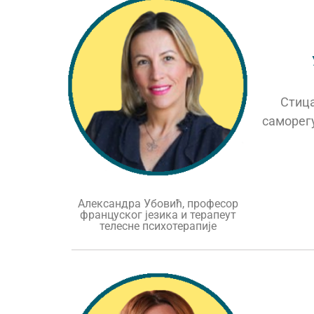
Стиц
саморегу
Александра Убовић, професор
француског језика и терапеут
телесне психотерапије