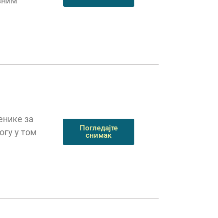
вним
енике за
Погледајте
огу у том
снимак