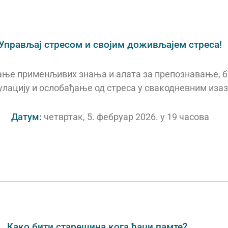
Управљај стресом и својим доживљајем стреса!
ање применљивих знања и алата за препознавање, 
лацију и ослобађање од стреса у свакодневним иза
Датум:
четвртак, 5. фебруар 2026. у 19 часова
Како бити старешина кога ђаци памте?