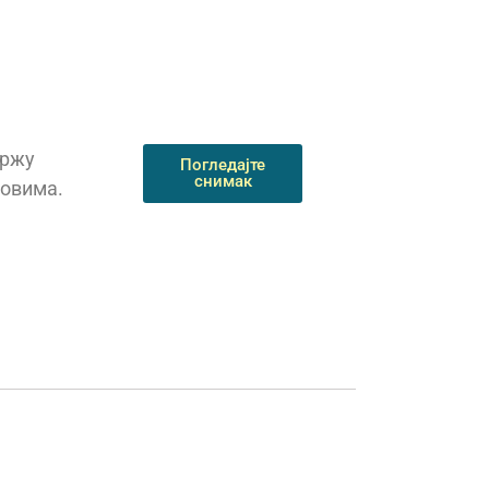
бржу
Погледајте
снимак
зовима.