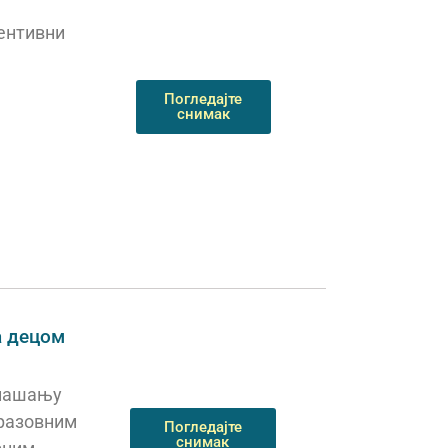
ентивни
Погледајте
снимак
а децом
онашању
разовним
Погледајте
снимак