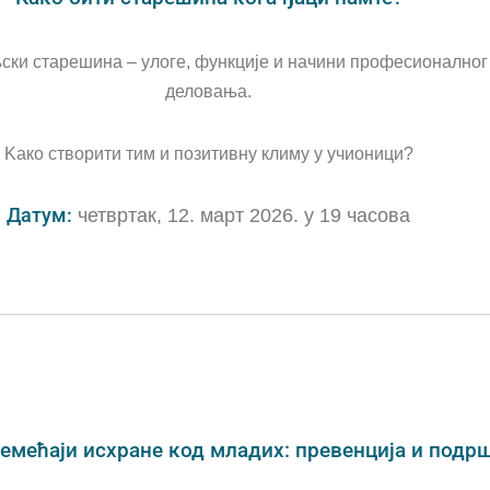
ки старешина – улоге, функције и начини професионалног
деловања.
Kако створити тим и позитивну климу у учионици?
Датум:
четвртак, 12. март 2026. у 19 часова
емећаји исхране код младих: превенција и подр