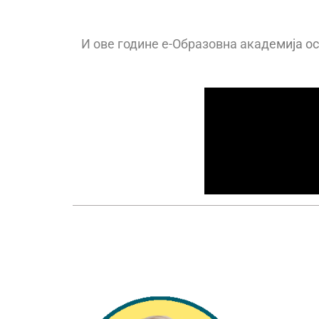
И ове године е-Образовна акад
емија ос