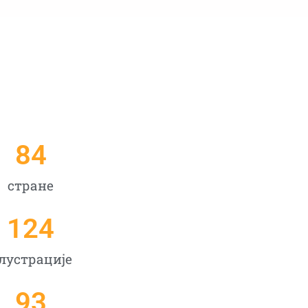
84
стране
124
лустрације
93