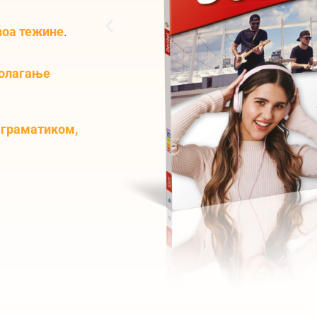
воа тежине
.
олагање
с
граматиком,