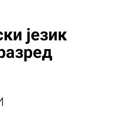
ки језик
 разред
И