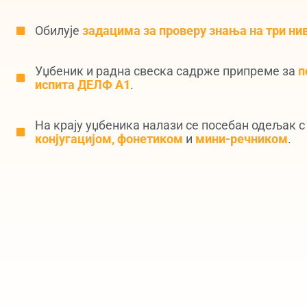
Обилује
задацима за проверу знања на три ни
Уџбеник и радна свеска садрже припреме за
п
испита ДЕЛФ А1
.
На крају уџбеника налази се посебан одељак 
конјугацијом, фонетиком
и
мини-речником
.