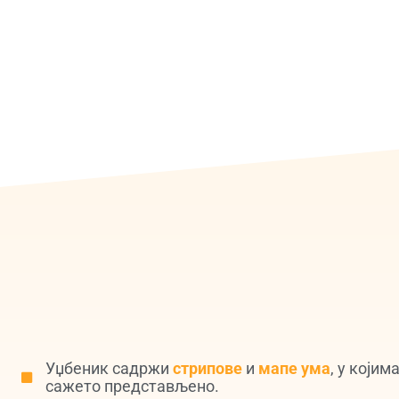
Уџбеник садржи
стрипове
и
мапе ума
, у којим
сажето представљено.