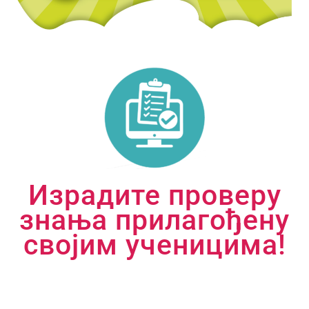
Израдите проверу
знања прилагођену
својим ученицима!