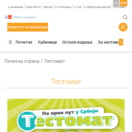
LAT
ЋИР
E-КЊИЖАРА
НОВИ ЛОГОС
ФРЕСКА
E-УЧИОНИЦА
E-УЧИ
Е-ПЕДАГОШКА СВЕСКА
TЕСТОМАТ
Наручите на еКњижари
Почетна
Уџбеници
Остала издања
За наставнике
Почетна страна
Тестомат
Тестомат