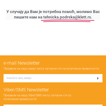
У случају да Вам је потребна помоћ, молимо Вас
пишите нам на
tehnicka.podrska@klett.rs.
е-mail Newsletter
Пријавом на нашу имејл листу сагласни сте са
политиком приватности
Viber/SMS Newsletter
Пријавом на нашу Viber/SMS листу сагласни сте са
политиком приватности