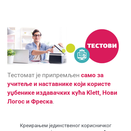
Тестомат је припремљен
само за
учитеље и наставнике који користе
уџбенике издавачких кућа Klett, Нови
Логос и Фреска
.
Креирањем јединственог корисничког