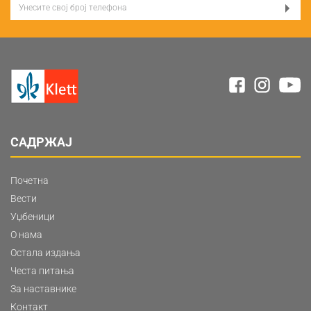
САДРЖАЈ
Почетна
Вести
Уџбеници
О нама
Остала издања
Честа питања
За наставнике
Контакт