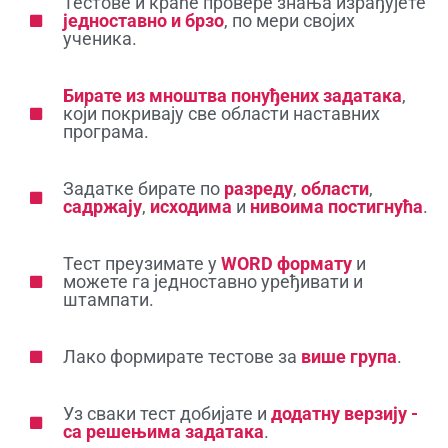
Тестове и краће провере знања израђујете
једноставно и брзо
, по мери својих
ученика.
Бирате из мноштва понуђених задатака
,
који покривају све области наставних
програма.
Задатке бирате по
разреду
,
области
,
садржају
,
исходима
и
нивоима постигнућа
.
Тест преузимате у
WORD формату
и
можете га једноставно уређивати и
штампати.
Лако формирате тестове за
више група
.
Уз сваки тест добијате и
додатну верзију -
са решењима задатака
.