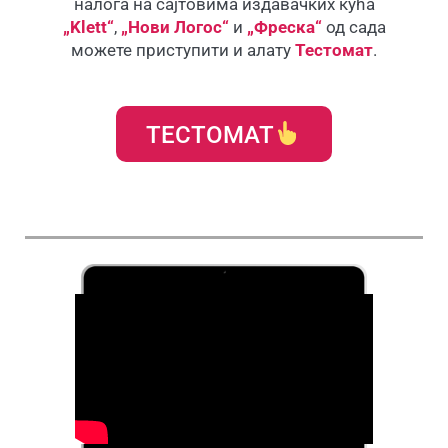
налога на сајтовима издавачких кућа
„Klett“
,
„Нови Логос“
и
„Фреска“
од сада
можете приступити и алату
Тестомат
.
ТЕСТОМАТ