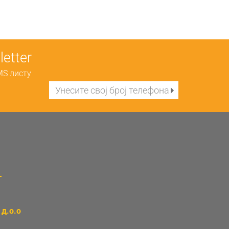
etter
MS листу
д.о.о