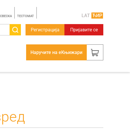
LAT
ЋИР
 СВЕСКА
TЕСТОМАТ
Регистрација
Пријавите се
Наручите на еКњижари
зред