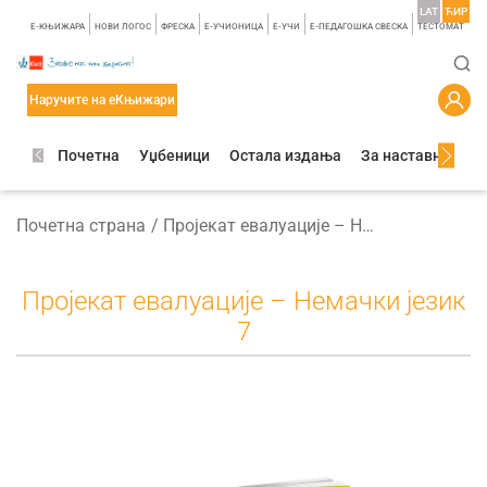
LAT
ЋИР
E-КЊИЖАРА
НОВИ ЛОГОС
ФРЕСКА
E-УЧИОНИЦА
E-УЧИ
Е-ПЕДАГОШКА СВЕСКА
TЕСТОМАТ
Наручите на еКњижари
Почетна
Уџбеници
Остала издања
За наставнике
Почетна страна
Пројекат евалуације – Немачки језик 7
Пројекат евалуације – Немачки језик
7