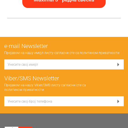
е-mail Newsletter
Пријавом на нашу имејл листу сагласни сте са
политиком приватности
Viber/SMS Newsletter
Пријавом на нашу Viber/SMS листу сагласни сте са
политиком приватности