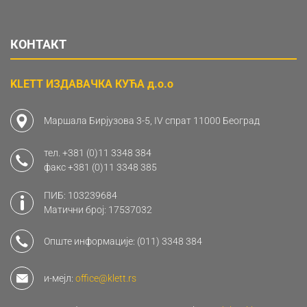
КОНТАКТ
KLETT ИЗДАВАЧКА КУЋА д.о.о
Маршала Бирјузова 3-5, IV спрат 11000 Београд
тел.
+381 (0)11 3348 384
факс
+381 (0)11 3348 385
ПИБ: 103239684
Матични број: 17537032
Опште информације:
(011) 3348 384
и-мејл:
office@klett.rs