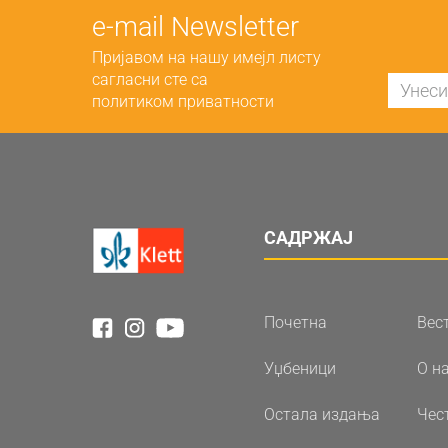
е-mail Newsletter
Пријавом на нашу имејл листу
сагласни сте са
политиком приватности
САДРЖАЈ
Почетна
Вес
Уџбеници
О н
Остала издања
Чес