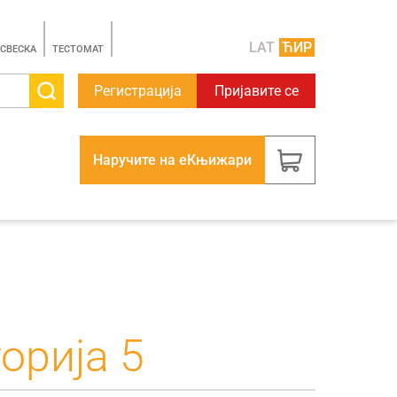
LAT
ЋИР
 СВЕСКА
TЕСТОМАТ
Регистрација
Пријавите се
Наручите на еКњижари
орија 5