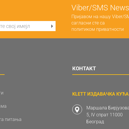
Viber/SMS Newsl
Пријавом на нашу Viber/S
сагласни сте са
политиком приватности
КОНТАКТ
ти
KLETT ИЗДАВАЧКА КУЋА 
ама
Маршала Бирјузова
5, IV спрат 11000
та питања
Београд