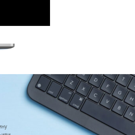
ину
љиви