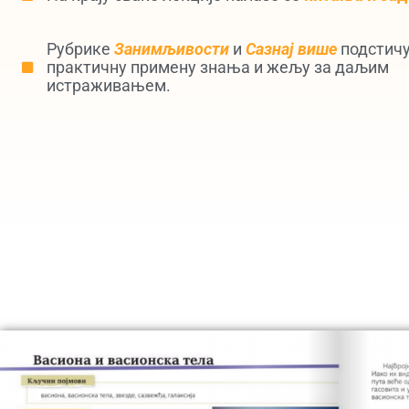
Рубрике
Занимљивости
и
Сазнај више
подстичу
практичну примену знања и жељу за даљим
истраживањем.