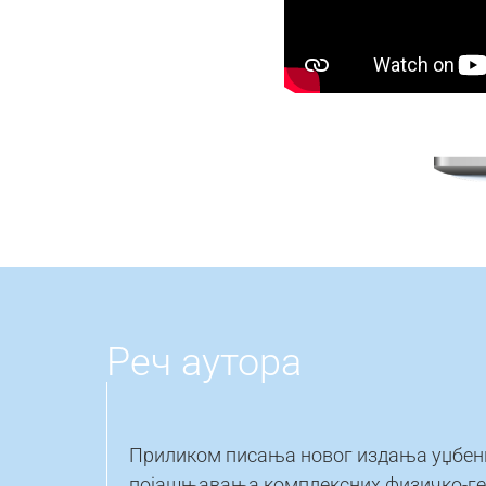
Реч аутора
Приликом писања новог издања уџбеник
појашњавања комплексних физичко-геог