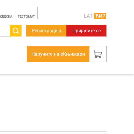
LAT
ЋИР
 СВЕСКА
TЕСТОМАТ
Регистрација
Пријавите се
Наручите на еКњижари