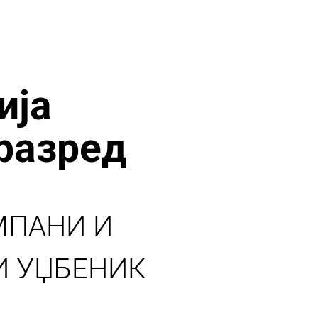
ија
 разред
МПАНИ И
И УЏБЕНИК