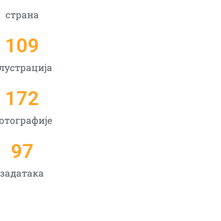
страна
109
лустрација
172
отографије
97
задатакa