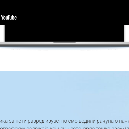
а за пети разред изузетно смо водили рачуна о нач
рафских садржаја који су, често, врло тешко разум