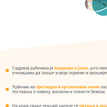
Садржај уџбеника је
концизан и јасан
, што ом
ученицима да лакше усвоје појмове и прошире
Уџбеник на
прегледан и организован начин
за
поглавља о човеку, васиони и планети Земљи.
На крају сваке лекције налазе се
питања и зад