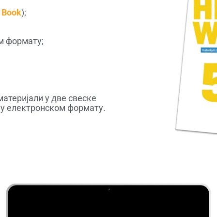
 Book
);
м формату;
атеријали у две свеске
, у електронском формату.