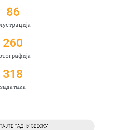
86
лустрација
260
отографија
318
задатакa
ТАЈТЕ РАДНУ СВЕСКУ