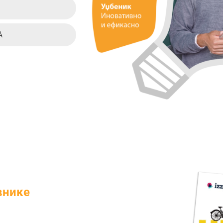
А
внике