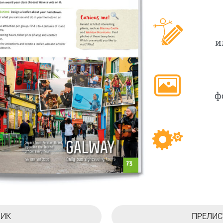
и
ф
НИК
ПРЕЛИС