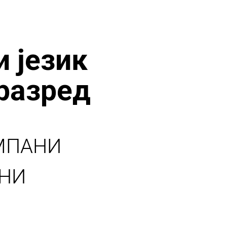
и језик
 разред
МПАНИ
ЛНИ