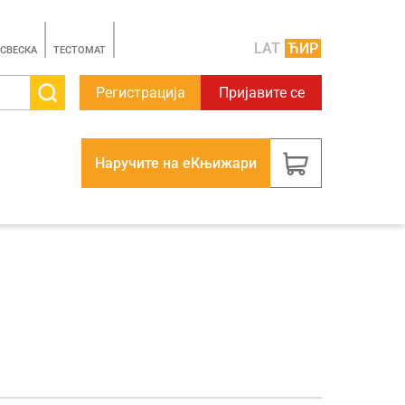
LAT
ЋИР
 СВЕСКА
TЕСТОМАТ
Регистрација
Пријавите се
Наручите на еКњижари