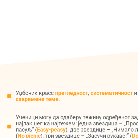
Уџбеник красе
прегледност
,
систематичност
савремене теме
.
Ученици могу да одаберу тежину одређеног за
најлакшег ка најтежем: једна звездица – „Про
пасуљ” (
Easy-peasy
), две звездице – „Нимало 
(
No picnic
), три звездице – „Засучи рукаве!” (
Do