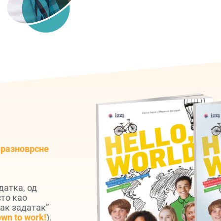
и
разноврсне
датка, од
сто као
лак задатак”
wn to work!
).