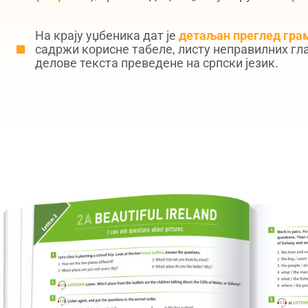
На крају уџбеника дат је
детаљан преглед гра
садржи корисне табеле, листу неправилних гла
делове текста преведене на српски језик.