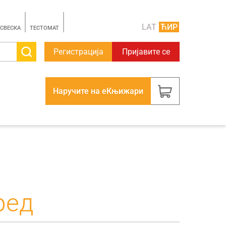
LAT
ЋИР
 СВЕСКА
TЕСТОМАТ
Регистрација
Пријавите се
Наручите на еКњижари
ред