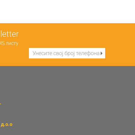
etter
MS листу
д.о.о