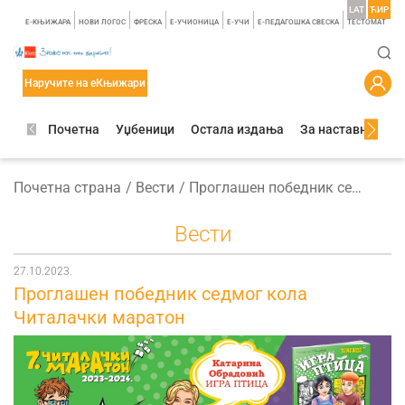
LAT
ЋИР
E-КЊИЖАРА
НОВИ ЛОГОС
ФРЕСКА
E-УЧИОНИЦА
E-УЧИ
Е-ПЕДАГОШКА СВЕСКА
TЕСТОМАТ
Наручите на еКњижари
Почетна
Уџбеници
Остала издања
За наставнике
Почетна страна
Вести
Проглашен победник седмог кола Читалачки маратон
Вести
27.10.2023.
Проглашен победник седмог кола
Читалачки маратон