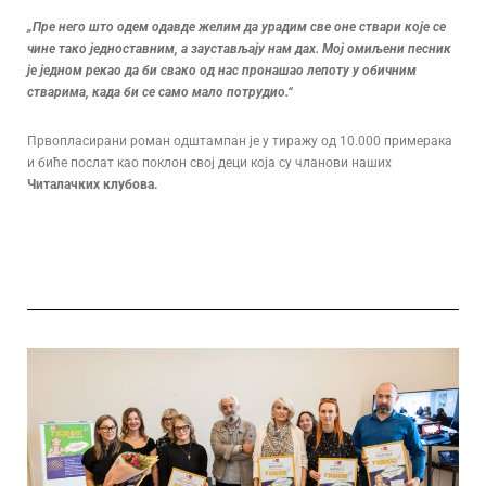
„Пре него што одем одавде желим да урадим све оне ствари које се
чине тако једноставним, а заустављају нам дах. Мој омиљени песник
је једном рекао да би свако од нас пронашао лепоту у обичним
стварима, када би се само мало потрудио.“
Првопласирани роман одштампан је у тиражу од 10.000 примерака
и биће послат као поклон свој деци која су чланови наших
Читалачких клубова.