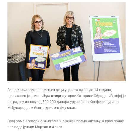
За најбољи роман намењен деци узраста од 11 до 14 година,
проглашен је роман
Игра птиц
а
, ауторке Катарине Обрадовић, којој је
награда у износу од 500.000 динара уручена на Конференцији на
Међународном београдском сајму књига.
Овај роман говори о књигама и љубави према читању, а кроз причу
нас воде јунаци Мартин и Алиса.