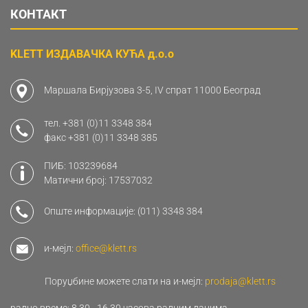
КОНТАКТ
KLETT ИЗДАВАЧКА КУЋА д.о.о
Маршала Бирјузова 3-5, IV спрат 11000 Београд
тел.
+381 (0)11 3348 384
факс
+381 (0)11 3348 385
ПИБ: 103239684
Матични број: 17537032
Опште информације:
(011) 3348 384
и-мејл:
office@klett.rs
Поруџбине можете слати на и-мејл:
prodaja@klett.rs
радно време: 8.30 - 16.30 часова радним данима