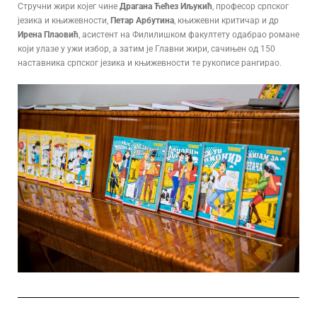
Стручни жири којег чине
Драгана Ћећез Иљукић
, професор српског
језика и књижевности,
Петар Арбутина
, књижевни критичар и др
Ирена Плаовић
, асистент на Филилишком факултету одабрао романе
који улазе у ужи избор, а затим је Главни жири, сачињен од 150
наставника српског језика и књижевности те рукописе рангирао.