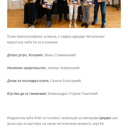
Осим првонаграђеног романа, у седмој едицији Читалачког
маратона наћи ће се и романи:
Добро јутро, Колумбо
, Иван Стаменковић
Необично пријатељство
, Јелена Чобреновић
Дечак из последње клупе
, Санела Благојевић
И ја бих да се такмичим!
, Александра Стојков Павловић
Издавачка кућа Klett се посебно захваљује штампарији
Цицеро
као
донатору и партнеру на овом читалачком пројекту, која ће