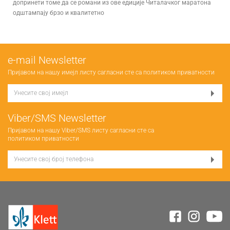
допринети томе да се романи из ове едиције Читалачког маратона
одштампају брзо и квалитетно
е-mail Newsletter
Пријавом на нашу имејл листу сагласни сте са
политиком приватности
Viber/SMS Newsletter
Пријавом на нашу Viber/SMS листу сагласни сте са
политиком приватности