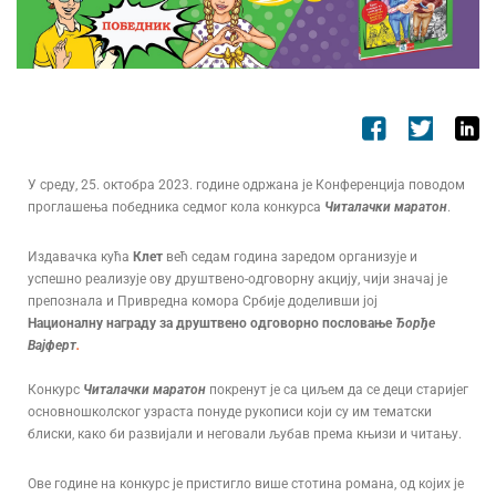
У среду, 25. октобра 2023. године одржана је Конференција поводом
проглашења победника седмог кола конкурса
Читалачки маратон
.
Издавачка кућа
Клет
већ седам година заредом организује и
успешно реализује ову друштвено-одговорну акцију, чији значај је
препознала и Привредна комора Србије доделивши јој
Националну награду за друштвено одговорно пословање
Ђорђе
Вајферт
.
Конкурс
Читалачки маратон
покренут је са циљем да се деци старијег
основношколског узраста понуде рукописи који су им тематски
блиски, како би развијали и неговали љубав према књизи и читању.
Ове године на конкурс је пристигло више стотина романа, од којих је