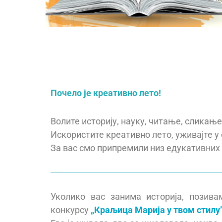
Почело је креативно лето!
Волите историју, науку, читање, сликање
Искористите креативно лето, уживајте у
За вас смо припремили низ едукативних 
Уколико вас занима историја, позив
конкурсу
„Краљица Марија у твом стилу