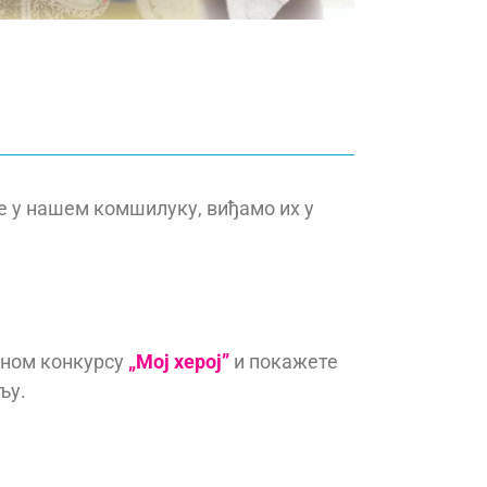
е у нашем комшилуку, виђамо их у
арном конкурсу
„Мој херој”
и покажете
љу.