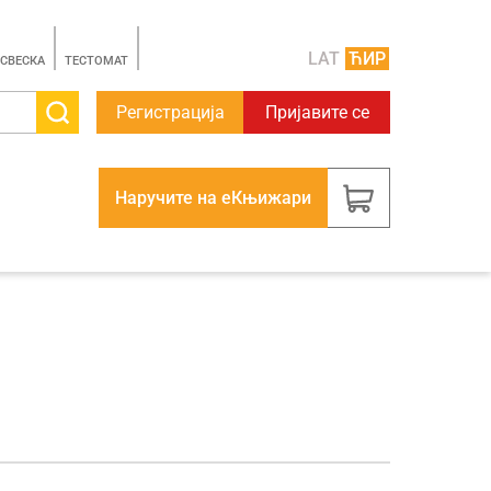
LAT
ЋИР
 СВЕСКА
TЕСТОМАТ
Регистрација
Пријавите се
Наручите на еКњижари