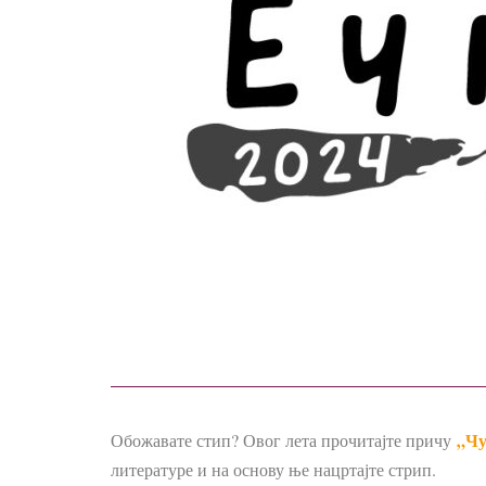
„Чу
Обожавате стип? Овог лета прочитајте причу
литературе и на основу ње нацртајте стрип.