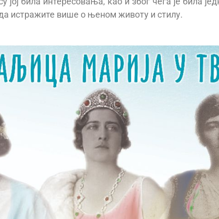
су јој била интересовања, као и због чега је била ј
 да истражите више о њеном животу и стилу.