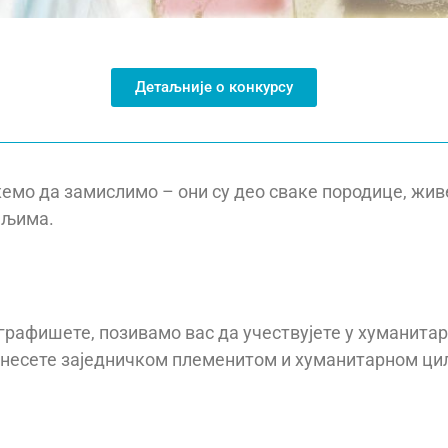
Детаљније о конкурсу
емо да замислимо – они су део сваке породице, жив
ељима.
ографишете, позивамо вас да учествујете у хуманит
ринесете заједничком племенитом и хуманитарном ци