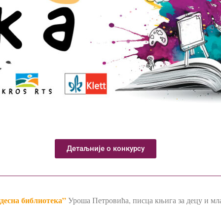
Детаљније о конкурсу
десна библиотека”
Уроша Пе
тровића, писца књига за децу и мл