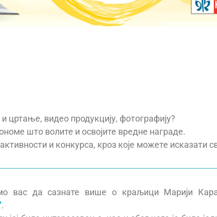
 и цртање, видео продукцију, фотографију?
 ономе што волите и освојите вредне награде.
активности и конкурса, кроз које можете исказати св
амо вас да сазнате више о краљици Марији Кара
”
.