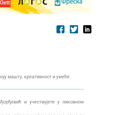
оју машту, креативност и умеће.
ђорђевић и учествујете у ликовном