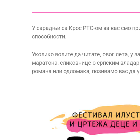
У сарадњи са Крос РТС-ом за вас смо пр
способности.
Уколико волите да читате, овог лета, у
маратона, сликовнице о српским владари
романа или одломака, позивамо вас да у