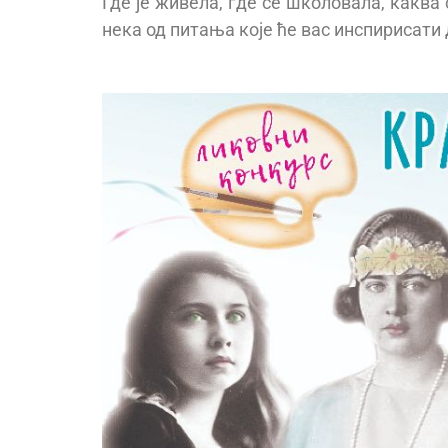
Где је живела, где се школовала, каква 
нека од питања које ће вас инспирисати