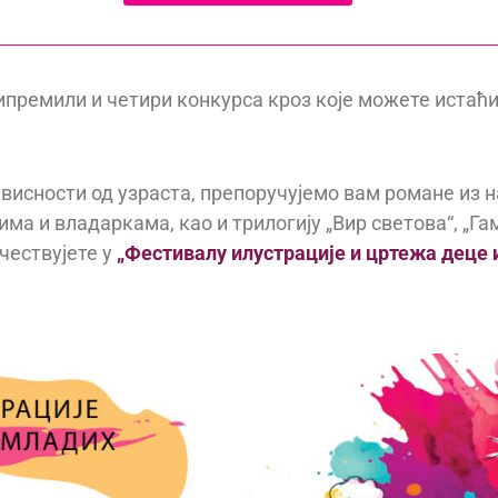
ипремили и четири конкурса кроз које можете истаћи
 зависности од узраста, препоручујемо вам романе из
ма и владаркама, као и трилогију „Вир светова“, „Г
чествујете у
„Фестивалу илустрације и цртежа деце 