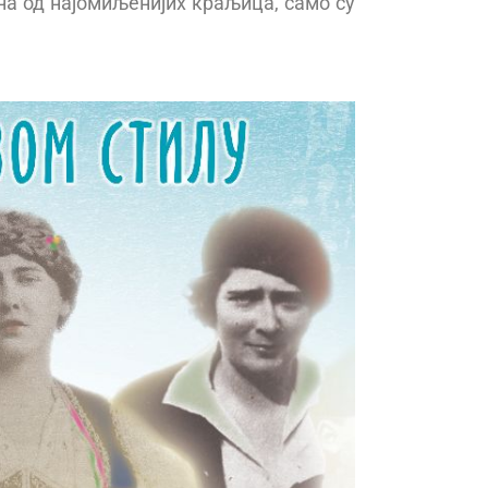
една од најомиљенијих краљица, само су