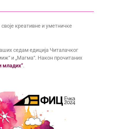
 своје креативне и уметничке
 наших седам едиција Читалачког
амиж“ и „Магма“. Након прочитаних
и младих”
.