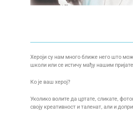
Хероји су нам много ближе него што мож
школи или се истичу мађу нашим пријат
Ко је ваш херој?
Уколико волите да цртате, сликате, фот
своју креативност и таленат, али и доп