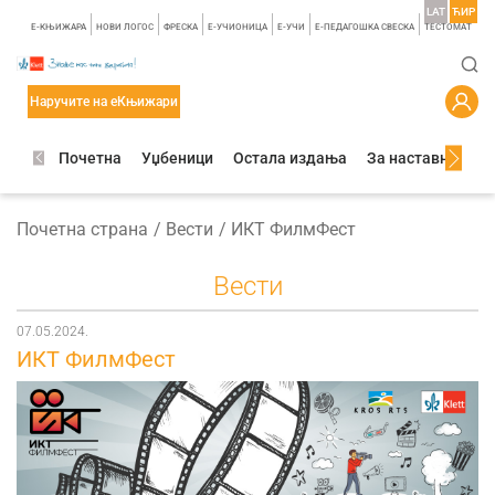
LAT
ЋИР
E-КЊИЖАРА
НОВИ ЛОГОС
ФРЕСКА
E-УЧИОНИЦА
E-УЧИ
Е-ПЕДАГОШКА СВЕСКА
TЕСТОМАТ
Наручите на еКњижари
Почетна
Уџбеници
Остала издања
За наставнике
Почетна страна
Вести
ИКТ ФилмФест
Вести
07.05.2024.
ИКТ ФилмФест