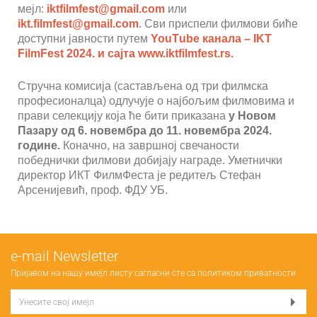
мејл:
iktfilmfest@gmail.com
или
ikt.filmfest@gmail.com
. Сви приспели филмови биће
доступни јавности путем
YouТube канала – IKT
FilmFest 2024. и сајта www.iktfilmfest.rs.
Стручна комисија (састављена од три филмска
професионалца) одлучује о најбољим филмовима и
прави селекцију која ће бити приказана
у Новом
Пазару од 6. новембра до 11. новембра 2024.
године.
Коначно, на завршној свечаности
победнички филмови добијају награде. Уметнички
директор ИКТ ФилмФеста је редитељ Стефан
Арсенијевић, проф. ФДУ УБ.
е-mail Newsletter
Пријавом на нашу имејл листу сагласни сте са
политиком приватности