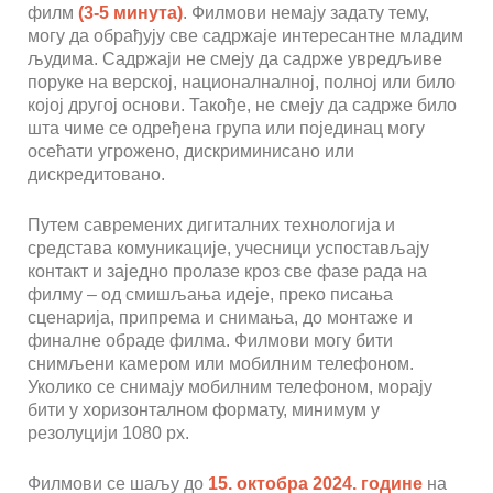
филм
(3-5 минута)
. Филмови немају задату тему,
могу да обрађују све садржаје интересантне младим
људима. Садржаји не смеју да садрже увредљиве
поруке на верској, националналној, полној или било
којој другој основи. Такође, не смеју да садрже било
шта чиме се одређена група или појединац могу
осећати угрожено, дискриминисано или
дискредитовано.
Путем савремених дигиталних технологија и
средстава комуникације, учесници успостављају
контакт и заједно пролазе кроз све фазе рада на
филму – од смишљања идеје, преко писања
сценарија, припрема и снимања, до монтаже и
финалне обраде филма. Филмови могу бити
снимљени камером или мобилним телефоном.
Уколико се снимају мобилним телефоном, морају
бити у хоризонталном формату, минимум у
резолуцији 1080 px.
Филмови се шаљу до
15. октобра 2024.
године
на