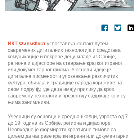
ИКТ ФилмФест
успоставља контакт путем
савремених дигиталних технологија и средстава
комуникације и покреће децу-младе из Србије,
региона и дијаспоре на стварање кратког играног
или документарног филма. У основи идеје је
дигитална писменост и упознавање различитих
култура, обичаја и традиције народа који живе на
овом подручју, где деца имају прилику да кроз
савремену технологију презентују садржаје који су
њима занимљиви.
Учесници су основци и средњошколци, узраста од 7
до 19 година из Србије, региона и дијаспоре.
Неопходно је формирати креативне тимове са
циљем да направе кратки играни или документарни