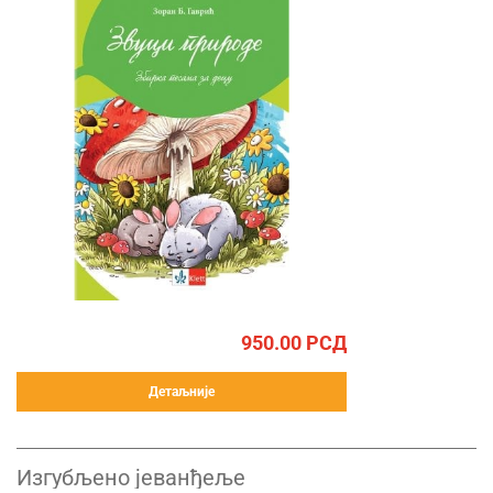
950.00
РСД
Детаљније
Изгубљено јеванђеље