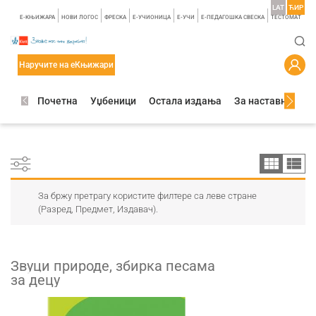
LAT
ЋИР
E-КЊИЖАРА
НОВИ ЛОГОС
ФРЕСКА
E-УЧИОНИЦА
E-УЧИ
Е-ПЕДАГОШКА СВЕСКА
TЕСТОМАТ
Наручите на еКњижари
Почетна
Уџбеници
Остала издања
За наставнике
За бржу претрагу користите филтере са леве стране
(Разред, Предмет, Издавач).
Звуци природе, збирка песама
за децу