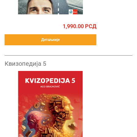
1,990.00
РСД
Детаљније
Квизопедија 5