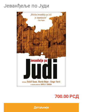
Јеванђеље по Јуди
700.00
РСД
Детаљније