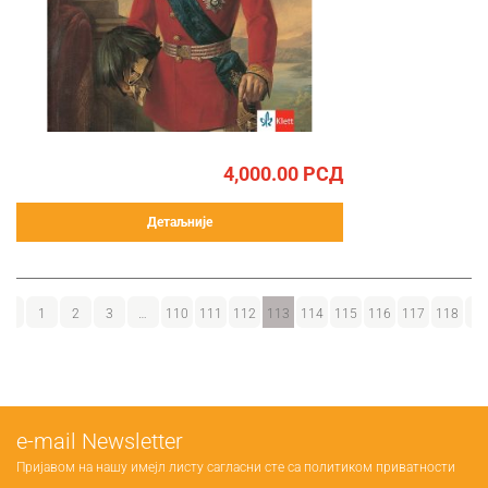
4,000.00
РСД
Детаљније
←
1
2
3
…
110
111
112
113
114
115
116
117
118
→
е-mail Newsletter
Пријавом на нашу имејл листу сагласни сте са
политиком приватности