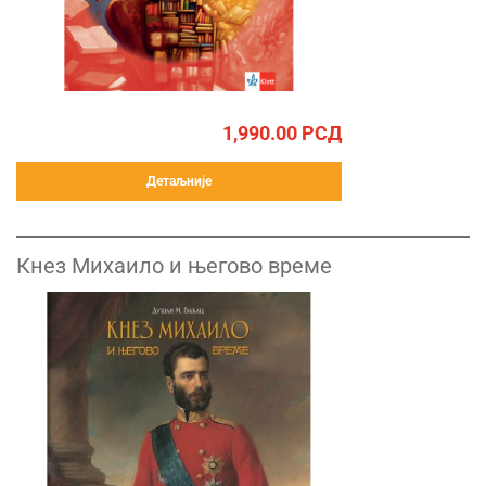
1,990.00
РСД
Детаљније
Кнез Михаило и његово време