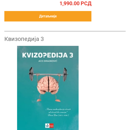
1,990.00
РСД
Детаљније
Квизопедија 3