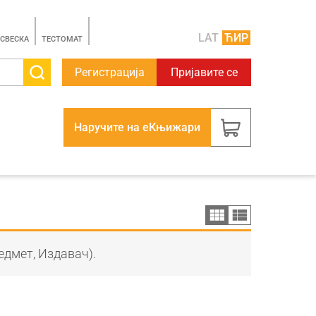
LAT
ЋИР
 СВЕСКА
TЕСТОМАТ
Регистрација
Пријавите се
Наручите на еКњижари
едмет, Издавач).