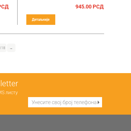
РСД
945.00
РСД
Детаљније
118
→
etter
MS листу