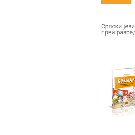
Српски јези
први разре
словарицо