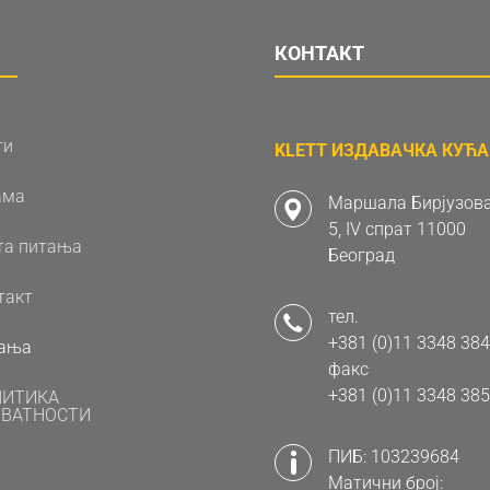
КОНТАКТ
ти
KLETT ИЗДАВАЧКА КУЋА 
ама
Маршала Бирјузова
5, IV спрат 11000
та питања
Београд
такт
тел.
+381 (0)11 3348 384
ања
факс
+381 (0)11 3348 385
ЛИТИКА
ВАТНОСТИ
ПИБ: 103239684
Матични број: