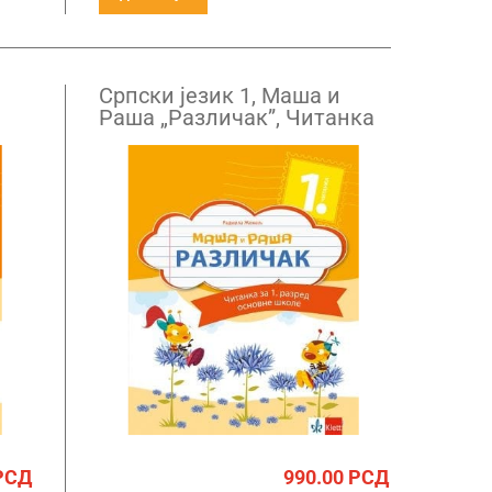
Српски језик 1, Маша и
Раша „Различак”, Читанка
а
за први разред
РСД
990.00
РСД