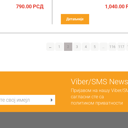
790.00
РСД
1,040.00
Детаљније
←
1
2
3
4
5
…
116
117
Viber/SMS Newsl
Пријавом на нашу Viber/S
сагласни сте са
политиком приватности