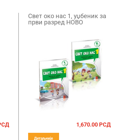
Свет око нас 1, уџбеник за
први разред НОВО
РСД
1,670.00
РСД
Детаљније