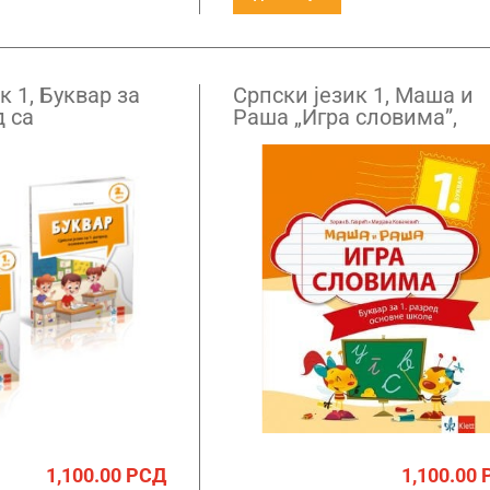
к 1, Буквар за
Српски језик 1, Маша и
д са
Раша „Игра словима”,
м НОВО
Буквар за први разред с
словарицом
1,100.00
РСД
1,100.00