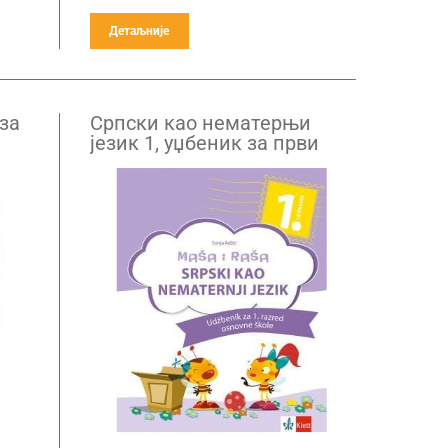
Детаљније
 за
Српски као нематерњи
језик 1, уџбеник за први
разред