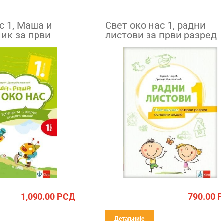
с 1, Маша и
Свет око нас 1, радни
ник за први
листови за први разред
1,090.00
РСД
790.00
Детаљније