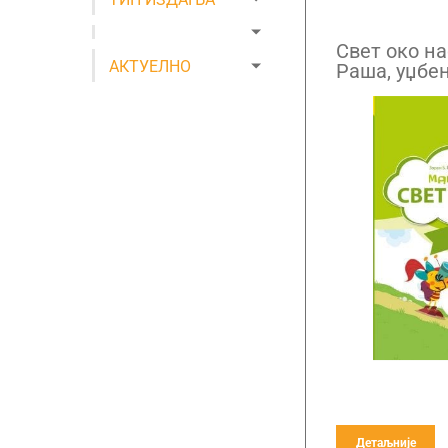
Свет око на
АКТУЕЛНО
Раша, уџбе
разред
Детаљније