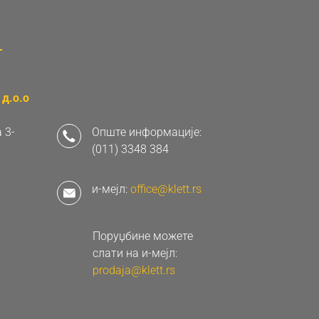
д.о.о
 3-
Опште информације:
(011) 3348 384
и-мејл:
office@klett.rs
Поруџбине можете
слати на и-мејл:
prodaja@klett.rs