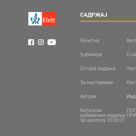
САДРЖАЈ
Почетна
Вес
Уџбеници
О н
Остала издања
Чес
За наставнике
Кон
Аутори
Изд
Каталози
ПО
уџбеничких издања
ПРИ
за школску 2026/27.