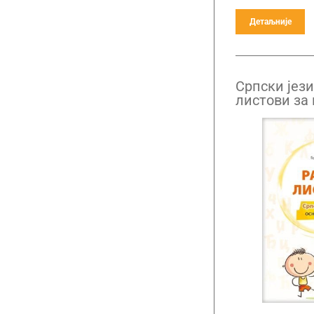
Детаљније
Српски јези
листови за