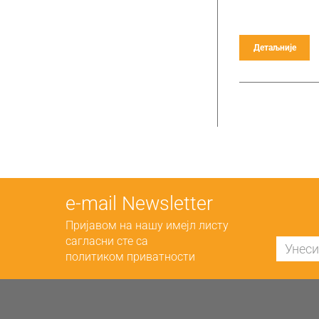
Детаљније
е-mail Newsletter
Пријавом на нашу имејл листу
сагласни сте са
политиком приватности