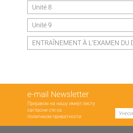
Unité 8
Unité 9
ENTRAÎNEMENT À L’EXAMEN DU 
е-mail Newsletter
Пријавом на нашу имејл листу
сагласни сте са
политиком приватности