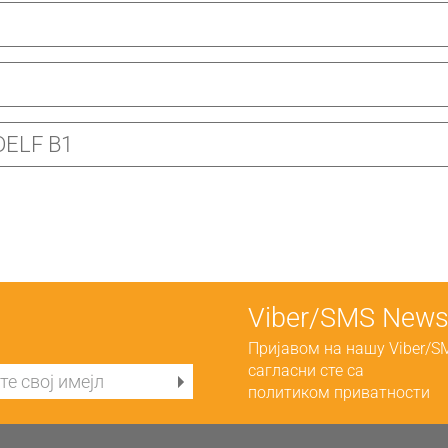
DELF B1
Viber/SMS Newsl
Пријавом на нашу Viber/S
сагласни сте са
политиком приватности