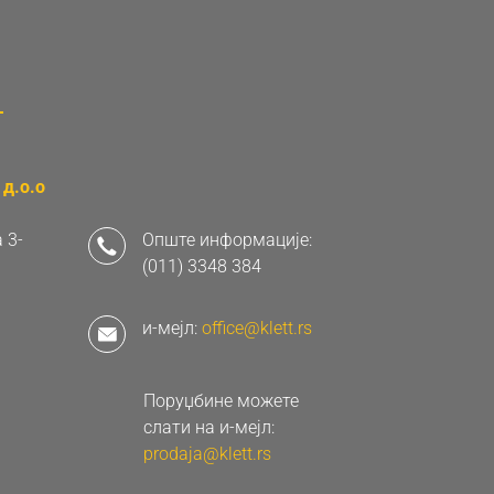
д.о.о
 3-
Опште информације:
(011) 3348 384
и-мејл:
office@klett.rs
Поруџбине можете
слати на и-мејл:
prodaja@klett.rs