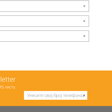
etter
MS листу