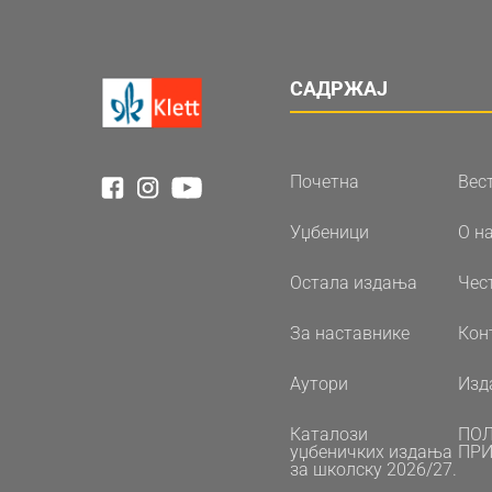
САДРЖАЈ
Почетна
Вес
Уџбеници
О н
Остала издања
Чес
За наставнике
Кон
Аутори
Изд
Каталози
ПО
уџбеничких издања
ПРИ
за школску 2026/27.