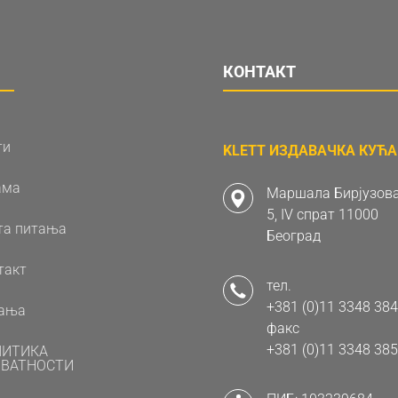
КОНТАКТ
ти
KLETT ИЗДАВАЧКА КУЋА 
ама
Маршала Бирјузова
5, IV спрат 11000
та питања
Београд
такт
тел.
+381 (0)11 3348 384
ања
факс
+381 (0)11 3348 385
ЛИТИКА
ВАТНОСТИ