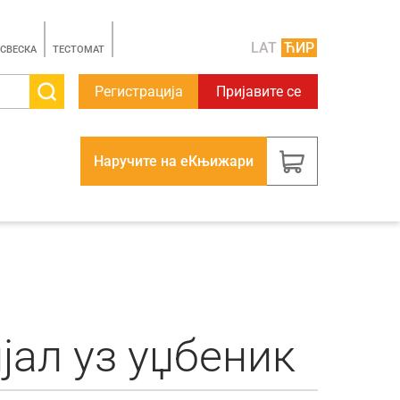
LAT
ЋИР
 СВЕСКА
TЕСТОМАТ
Регистрација
Пријавите се
Наручите на еКњижари
ијал уз уџбеник