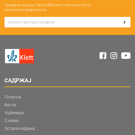
Пријавом на нашу Viber/SMS листу сагласни сте са
политиком приватности
САДРЖАЈ
Почетна
Вести
Уџбеници
О нама
Остала издања