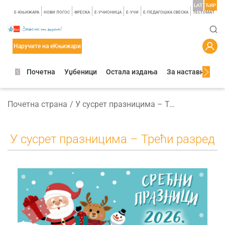
LAT
ЋИР
E-КЊИЖАРА
НОВИ ЛОГОС
ФРЕСКА
E-УЧИОНИЦА
E-УЧИ
Е-ПЕДАГОШКА СВЕСКА
TЕСТОМАТ
Наручите на еКњижари
Почетна
Уџбеници
Остала издања
За наставнике
Почетна страна
У сусрет празницима – Трећи разред
У сусрет празницима – Трећи разред