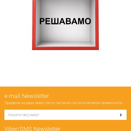
е-mail Newsletter
Пријавом на нашу имејл листу сагласни сте са
политиком приватности
Viber/SMS Newsletter