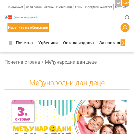
LAT
ЋИР
E-КЊИЖАРА
НОВИ ЛОГОС
ФРЕСКА
E-УЧИОНИЦА
E-УЧИ
Е-ПЕДАГОШКА СВЕСКА
TЕСТОМАТ
Наручите на еКњижари
Почетна
Уџбеници
Остала издања
За наставнике
Почетна страна
Међународни дан деце
Међународни дан деце