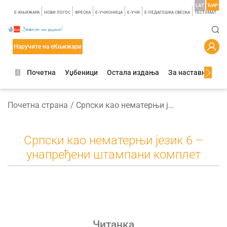
LAT
ЋИР
E-КЊИЖАРА
НОВИ ЛОГОС
ФРЕСКА
E-УЧИОНИЦА
E-УЧИ
Е-ПЕДАГОШКА СВЕСКА
TЕСТОМАТ
Наручите на еКњижари
Почетна
Уџбеници
Остала издања
За наставнике
Почетна страна
Српски као нематерњи језик 6 – унапређени штампани комплет
Српски као нематерњи језик 6 –
унапређени штампани комплет
Читанка