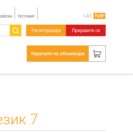
LAT
ЋИР
 СВЕСКА
TЕСТОМАТ
Регистрација
Пријавите се
Наручите на еКњижари
език 7