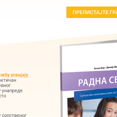
ПРЕЛИСТАЈТЕ Г
жбу усвајају
актичан
евног
у унапреде
сто
у сопственог