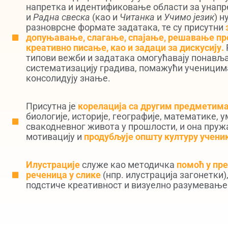
напретка и идентификовање области за унапре
и
Радна свеска
(као и
Читанка
и
Учимо језик
) н
разноврсне формате задатака, те су присутни
допуњавање, слагање, спајање, решавање пр
креативно писање, као и задаци за дискусију.
типови вежби и задатака омогућавају понављ
систематизацију градива, помажући ученицим
консолидују знање.
Присутна је
корелација са другим предметима
биологије, историје, географије, математике, 
свакодневног живота у прошлости, и она пруж
мотивацију и
продубљује општу културу учени
Илустрације
служе као методичка
помоћ у пр
реченица у слике
(нпр. илустрација загонетки)
подстиче креативност и визуелно разумевање