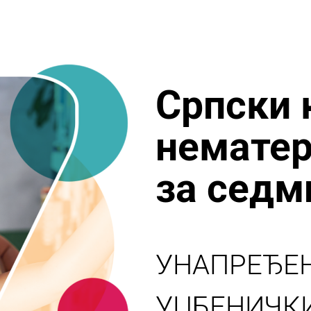
Српски 
нематер
за седм
УНАПРЕЂЕ
УЏБЕНИЧК