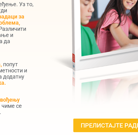
ђење. Уз то,
уди
задаци за
облема,
Различити
ање и
а да
,
попут
уметности и
а додатну
ка.
евођењу
, чиме се
.
ПРЕЛИСТАЈТЕ РАД