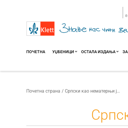
E
ПОЧЕТНА
УЏБЕНИЦИ
ОСТАЛА ИЗДАЊА
ЗА
Почетна страна
Српски као нематерњи језик 7
Српск