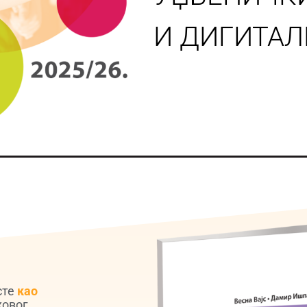
И ДИГИТАЛ
сте
као
ховог