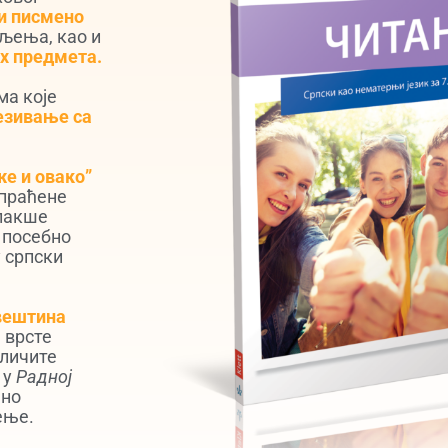
 и писмено
љења, као и
х предмета.
ма које
везивање са
е и овако”
праћене
 лакше
 посебно
у српски
вештина
 врсте
зличите
 у
Радној
ено
ење.