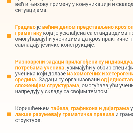
већ и њихову примену у комуникацији и свако
ситуацијама.
Градиво
је
већим делом представљено кроз о
граматику
која је усклађена са стандардима п
омогућавајући ученицима да кроз практичне 
савладају језичке конструкције.
Разноврсни задаци прилагођени су индивиду
потребама ученика,
узимајући у обзир специф
ученика који долазе
из хомогених и хетероген
средина.
Задаци су организовани
од једноста
сложенијим структурама,
омогућавајући учен
напредују у складу са својим темпом.
Коришћењем
табела, графикона и дијаграма
у
лакше разумевају граматичка правила
и грам
структуре.