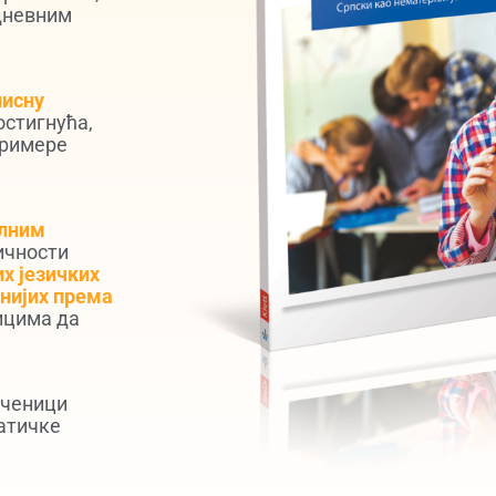
дневним
писну
остигнућа,
примере
алним
ичности
их језичких
внијих према
ицима да
ченици
атичке