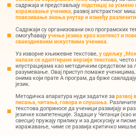
садржаја и представљају
подстицај за усмено
изражавање ученика,
развој апстрактног миш
повезивање знања унутар и између различити
Садржаји су организовани око програмских те
омогућавају
учење језика кроз контекст и по
свакодневним искуствима ученика.
Уз изворне књижевне текстове,
у одељку „Мож
налазе се адаптиране верзије текстова,
често 
илустрацијама као методичким средством за
разумевање. Овај приступ помаже ученицима,
онима који прате А програм, да брже савладај
језик.
Методичка апаратура нуди задатке за
развој 
писања, читања, говора и слушања.
Различите
текстова доприносе да ученици развијају и ра
језичке компетенције. Задаци у
Читанци
(као и
свесци
) пружају прилику и за дискусију и писм
изражавање, чиме се развија критичко мишљ