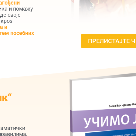
агођени
ика и помажу
де своје
 кроз
а и
тем посебних
ПРЕЛИСТАЈТЕ 
ик“
граматички
правилима,