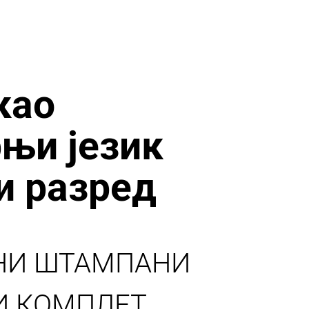
као
њи језик
и разред
НИ ШТАМПАНИ
И КОМПЛЕТ