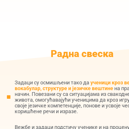
Радна свеска
Задаци су осмишљени тако да
ученици кроз ве
вокабулар, структуре и језичке вештине
на пр
начин. Повезани су са ситуацијама из свакодн
живота, омогућавајући ученицима да кроз игр
своје језичке компетенције, понове и усвоје че
коришћене речи и изразе.
Вежбе и задаци подстичу ученике и на процен