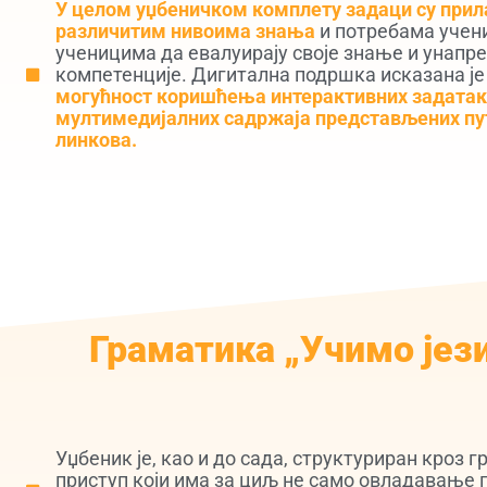
У целом уџбеничком комплету задаци су прил
различитим нивоима знања
и потребама учен
ученицима да евалуирају своје знање и унапре
компетенције. Дигитална подршка исказана је
могућност коришћења интерактивних задатак
мултимедијалних садржаја представљених пу
линкова.
Граматика „Учимо јез
Уџбеник је, као и до сада, структуриран кроз 
приступ који има за циљ не само овладавање 