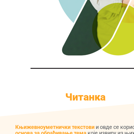
Читанка
Књижевноуметнички текстови
и овде се кори
основа за обрађивање тема
које извиру из њи